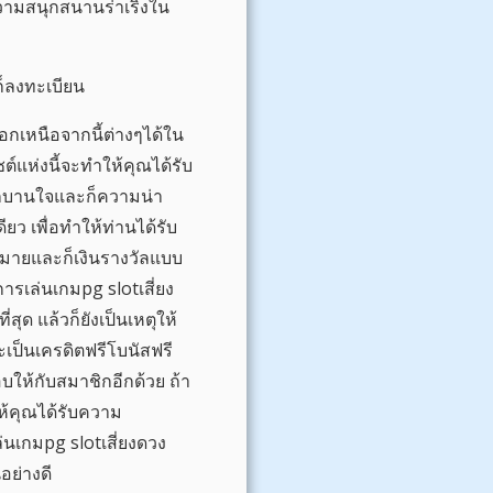
งความสนุกสนานร่าเริงใน
วก็ลงทะเบียน
กเหนือจากนี้ต่างๆได้ใน
ซต์แห่งนี้จะทำให้คุณได้รับ
ิกบานใจและก็ความน่า
ียว เพื่อทำให้ท่านได้รับ
มายและก็เงินรางวัลแบบ
ารเล่นเกมpg slotเสี่ยง
สุด แล้วก็ยังเป็นเหตุให้
ะเป็นเครดิตฟรีโบนัสฟรี
บให้กับสมาชิกอีกด้วย ถ้า
ห้คุณได้รับความ
นเกมpg slotเสี่ยงดวง
อย่างดี