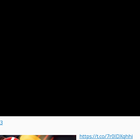
r3
https://t.co/7r0IDXqhhi