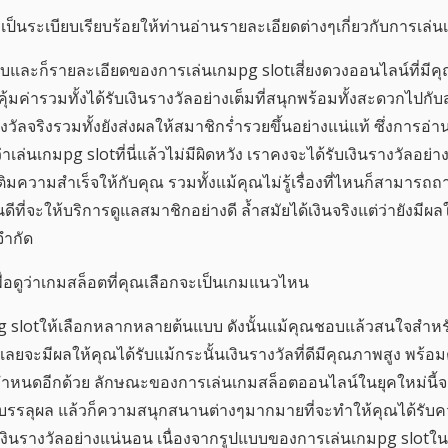
็นระเบียบเรียบร้อยให้ท่านอ่านรายละเอียดต่างๆเกี่ยวกับการเล่นเ
แบบและก็รายละเอียดของการเล่นเกมpg slotเสี่ยงดวงออนไลน์ที่มีค
คุ้มค่ารวมทั้งได้รับเงินรางวัลอย่างเต็มที่สนุกพร้อมทั้งสะดวกไปกั
รางวัลจริงรวมทั้งยังส่งผลให้สมาชิกร่ำรวยขึ้นอย่างแน่แท้ ซึ่งการอ
่าเล่นเกมpg slotที่นี่แล้วไม่มีผิดหวัง เราคงจะได้รับเงินรางวัลอย่
ิมความสำเร็จให้กับคุณ รวมทั้งแม้คุณไม่รู้เรื่องที่ไหนก็สามารถ
ีที่จะให้บริการดูแลสมาชิกอย่างดี ล้ำสมัยได้เงินจริงแต่ว่ายังมีผล
จำกัด
ื่อดูว่าเกมสล็อตที่คุณเลือกจะเป็นเกมแนวไหน
g slotให้เลือกหลากหลายต้นแบบ ดังนั้นแม้คุณชอบแล้วสนใจสำหร
ยจะมีผลให้คุณได้รับแม้กระนั้นเงินรางวัลที่ดีมีคุณภาพสูง พร้อมตั
้อกำหนดอีกด้วย ลักษณะของการเล่นเกมสล็อตออนไลน์ในยุคใหม่นี้จ
รรลุผล แล้วก็ความสนุกสนานต่างๆมากมายที่จะทำให้คุณได้รับค
บเงินรางวัลอย่างแน่นอน เนื่องจากรูปแบบของการเล่นเกมpg slotในยุ