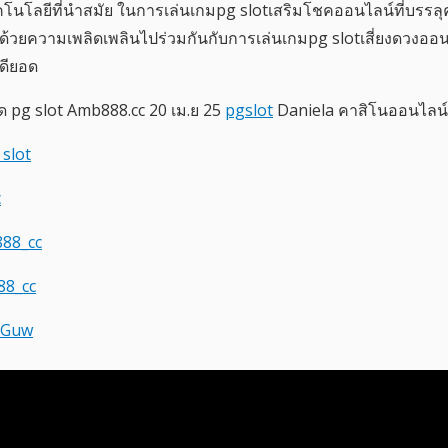
นโลยีที่นำสมัย ในการเล่นเกมpg slotเสริมโชคออนไลน์ที่บรรลุคว
 ด้วยความเพลิดเพลินไปร่วมกันกับการเล่นเกมpg slotเสี่ยงดวงออน
บดียอด
ุด pg slot Amb888.cc 20 เม.ย 25
pgslot
Daniela คาสิโนออนไลน์ 
 slot
c
888_cc
88_cc
5BGuw