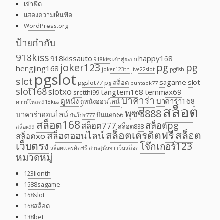
เข้าฟีด
แสดงความเห็นฟีด
WordPress.org
ป้ายกำกับ
918kiss
918kissauto
happy168
918kiss เข้าสู่ระบบ
joker123
pg
pg
hengjing168
joker123th
live22slot
pgfish
pgslot
slot
sagame
slot
pgslot77
pg สล็อต
puntaek77
slot168
slotxo
tangtem168
temmax69
sretthi99
บาคาร่า
ดูหนัง
บาคาร่า168
ดูหนังออนไลน์
ดาวน์โหลด918kiss
สล็อต
พุซซี่888
บาคาร่าออนไลน์
ปั่นแตก66
ปันโปร777
สล็อต168
สล็อตpg
สล็อต777
สล็อต888
สล็อต99
สล็อตเครดิตฟรี
สล็อต
สล็อตออนไลน์
สล็อตxo
เว็บตรง
โจ๊กเกอร์123
สล็อตเเครดิตฟรี
สวนสุนันทา
เว็บสล็อต
หมวดหมู่
123lionth
1688sagame
168slot
168สล็อต
188bet