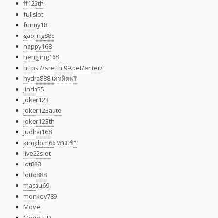
ff123th
fullslot
funny18
gaojing888
happy168
hengjing168
https://sretthi99.bet/enter/
hydra888 เครดิตฟรี
jinda55
joker123
joker123auto
joker123th
Judhai168
kingdom66 ทางเข้า
live22slot
lot888
lotto888
macau69
monkey789
Movie
Movie HD