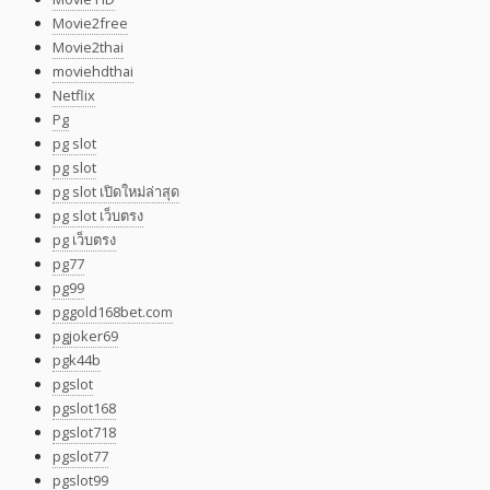
Movie2free
Movie2thai
moviehdthai
Netflix
Pg
pg slot
pg slot
pg slot เปิดใหม่ล่าสุด
pg slot เว็บตรง
pg เว็บตรง
pg77
pg99
pggold168bet.com
pgjoker69
pgk44b
pgslot
pgslot168
pgslot718
pgslot77
pgslot99