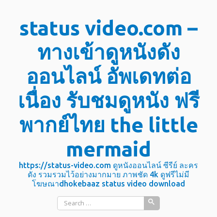
Skip
status video.com –
to
content
ทางเข้าดูหนังดัง
ออนไลน์ อัพเดทต่อ
เนื่อง รับชมดูหนัง ฟรี
พากย์ไทย the little
mermaid
https://status-video.com ดูหนังออนไลน์ ซีรีย์ ละคร
ดัง รวมรวมไว้อย่างมากมาย ภาพชัด 4k ดูฟรีไม่มี
โฆษณาdhokebaaz status video download
Search
for: