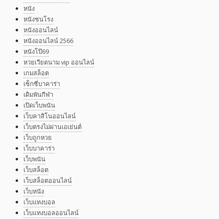
หนัง
หนังชนโรง
หนังออนไลน์
หนังออนไลน์ 2566
หนังโป๊69
หวยเวียดนาม vip ออนไลน์
เกมสล็อต
เซ็กซี่บาคาร่า
เดิมพันกีฬา
เปิดเว็บพนัน
เว็บคาสิโนออนไลน์
เว็บตรงไม่ผ่านเอเย่นต์
เว็บถูกหวย
เว็บบาคาร่า
เว็บพนัน
เว็บสล็อต
เว็บสล็อตออนไลน์
เว็บหนัง
เว็บแทงบอล
เว็บแทงบอลออนไลน์