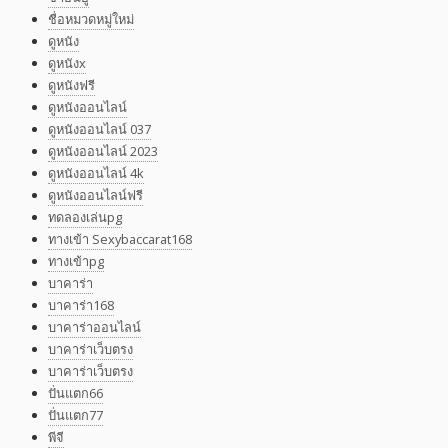
ชื่อหมวดหมู่ใหม่
ดูหนัง
ดูหนังx
ดูหนังฟรี
ดูหนังออนไลน์
ดูหนังออนไลน์ 037
ดูหนังออนไลน์ 2023
ดูหนังออนไลน์ 4k
ดูหนังออนไลน์ฟรี
ทดลองเล่นpg
ทางเข้า Sexybaccarat168
ทางเข้าpg
บาคาร่า
บาคาร่า168
บาคาร่าออนไลน์
บาคาร่าเว็บตรง
บาคาร่าเว็บตรง
ปั่นแตก66
ปั่นแตก77
พีจี