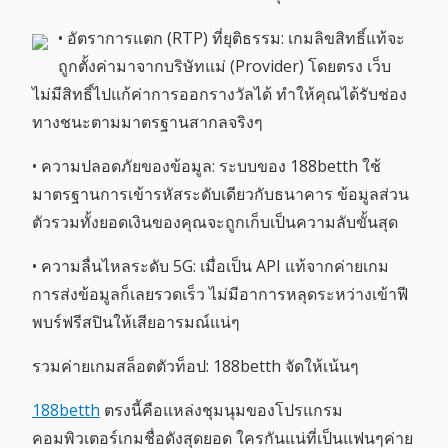
• อัตราการแตก (RTP) ที่ยุติธรรม: เกมลิขสิทธิ์แท้จะ
ถูกตั้งค่ามาจากบริษัทแม่ (Provider) โดยตรง เว็บ
ไม่มีสิทธิ์ไปแก้ค่าการออกรางวัลได้ ทำให้คุณได้รับช่อง
ทางชนะตามมาตรฐานสากลจริงๆ
• ความปลอดภัยของข้อมูล: ระบบของ 188betth ใช้
มาตรฐานการเข้ารหัสระดับเดียวกับธนาคาร ข้อมูลส่วน
ตัวรวมทั้งยอดเงินของคุณจะถูกเก็บเป็นความลับขั้นสุด
• ความลื่นไหลระดับ 5G: เมื่อเป็น API แท้จากค่ายเกม
การส่งข้อมูลก็เลยรวดเร็ว ไม่มีอาการหลุดระหว่างเข้าฟี
พบร์ฟรีสปินให้เสียอารมณ์แน่ๆ
รวมค่ายเกมสล็อตตัวท็อป: 188betth จัดให้เน้นๆ
188betth
ตรงนี้คือแหล่งชุมนุมของโปรแกรม
คอมพิวเตอร์เกมชื่อดังสุดยอด ใครกันแน่ที่เป็นแฟนๆค่าย