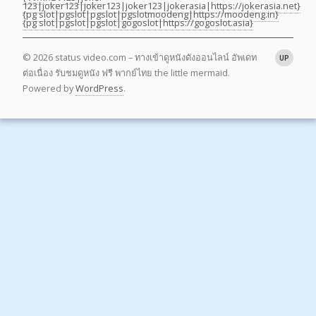
123|joker123|joker123|joker123|jokerasia|https://jokerasia.net}
{pg slot|pgslot|pgslot|pgslotmoodeng|https://moodeng.in}
{pg slot|pgslot|pgslot|gogoslot|https://gogoslot.asia}
© 2026 status video.com – ทางเข้าดูหนังดังออนไลน์ อัพเดท
UP
ต่อเนื่อง รับชมดูหนัง ฟรี พากย์ไทย the little mermaid.
Powered by
WordPress
.