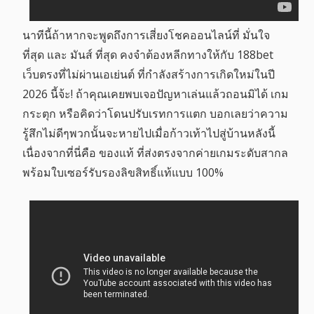
นาทีนี้ถ้าหากจะพูดถึงการเสี่ยงโชคออนไลน์ที่ มั่นใจ
ที่สุด และ มันส์ ที่สุด คงจำต้องหลีกทางให้กับ 188bet
เว็บตรงที่ไม่ผ่านเอเย่นต์ ที่กำลังสร้างการเกิดใหม่ในปี
2026 นี้จ้ะ! ถ้าคุณเคยพบเจอปัญหาเล่นแล้วถอนมิได้ เกม
กระตุก หรือคิดว่าโดนปรับเรทการแตก บอกเลยว่าความ
รู้สึกไม่ดีๆพวกนั้นจะหายไปเมื่อก้าวเท้าไปสู่บ้านหลังนี้
เนื่องจากที่นี่คือ ของแท้ ที่ส่งตรงจากค่ายเกมระดับสากล
พร้อมใบเซอร์รับรองลิขสิทธิ์แท้แบบ 100%