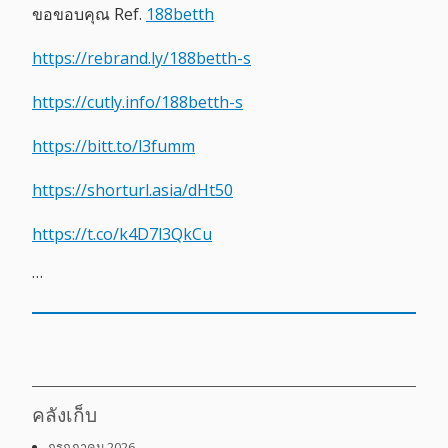
ขอขอบคุณ Ref.
188betth
https://rebrand.ly/188betth-s
https://cutly.info/188betth-s
https://bitt.to/l3fumm
https://shorturl.asia/dHt50
https://t.co/k4D7l3QkCu
…
คลังเก็บ
กรกฎาคม 2026