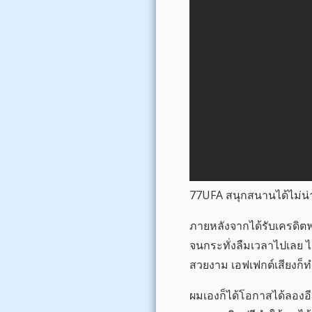
77UFA สนุกสนานได้ไม่น่า
ภายหลังจากได้รับเครดิต
จนกระทั่งลืมเวลาไปเลย ไ
สวยงาม เอฟเฟกต์เสียงก็ทำ
ผมเองก็ได้โอกาสได้ลองอีก