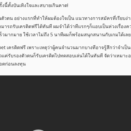
งนี้ทั้งบันเทิงใจและสบายเกินคาด!
ยันตัวตน อย่างแรกที่ทำให้ผมต้องใจเป็น แนวทางการสมัครที่เรียบ
มารถรับเครดิตฟรีได้ทันที ผมจำได้ว่าทีแรกๆก็แอบเป็นห่วงเรื่องค
เร็วมากมาย ใช้เวลาไม่ถึง 5 นาทีผมก็พร้อมสนุกสนานกับเกมได้เลย
bet เครดิตฟรี เพราะเหตุว่าผู้คนจำนวนมากบางทีอาจรู้สึกว่าจำเป็นต้
วแค่รับรองตัวตนก็รับเครดิตไปทดสอบเล่นได้ในทันที จัดว่าเหมาะอย่าง
อตก่อนลงทุน