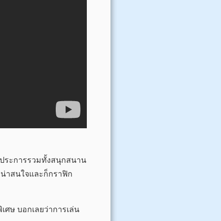
นาประการรวมทั้งสนุกสนาน
ามน่าสนใจและก็กราฟิก
สพิเศษ บอกเลยว่าการเล่น