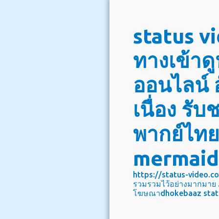
Skip
status v
to
content
ทางเข้าดู
ออนไลน์ 
เนื่อง รับ
พากย์ไทย 
mermaid
https://status-video.com
รวมรวมไว้อย่างมากมาย ภา
โฆษณาdhokebaaz statu