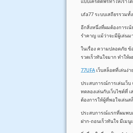
แบบเครดิตฟรีทำให้เราได้
ufa77 ระบบเสถียรรวมทั้
อีกสิ่งหนึ่งที่ผมต้องการ
รำคาญ แม้ว่าจะมีผู้เล่น
ในเรื่อง ความปลอดภัย ข้
รวดเร็วทันใจมาก ทำให้ผมม
77UFA
เว็บสล็อตที่เล่นง
ประสบการณ์การเล่นเว็บ u
ทดลองเล่นกับเว็บไซต์ที่ 
ต้องการให้ผู้ที่พอใจเล่นส
ประสบการณ์แรกที่ผมพบเป็
ฝาก-ถอนเร็วทันใจ มีเมนูแล