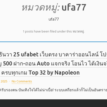
หมวดหมู่:
ufa77
ufa77
1 posts have been filed under this หมวดหมู่.
ันวา 25 ufabet เว็บตรง บาคาร่าออนไลน์ โปรเ
ัญ 500 ฝาก-ถอน Auto แจกจริง โอนไว ได้เงิน
ล ครบทุกเกม Top 32 by Napoleon
 2025
·
No Comments
รับรองตน บันเทิงใจได้ไม่น่าเบื่อ! ระบบเสถียรแล้วก็ไม่เป็นอันตราย