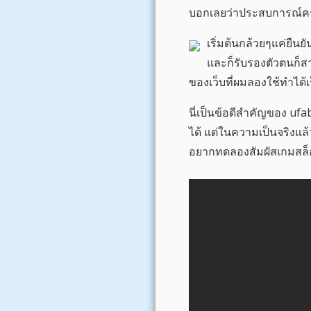
บอกเลยว่าประสบการณ์ครั้
เริ่มต้นกล้วยๆแค่ยืน
และก็รับรองตัวตนก็สา
ของเว็บที่ผมลองใช้ทำได้
นี่เป็นข้อดีสำคัญของ ufa
ได้ แต่ในความเป็นจริงแล้
อยากทดลองสัมผัสเกมสล็