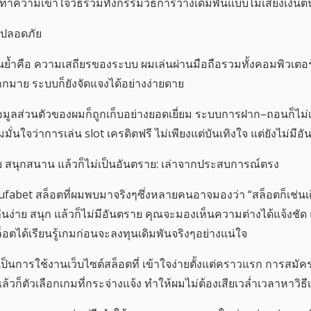
ทำความเข้าใจวิธีรวมทั้งกรรมวิธีการวางเดิมพันแบบไม่เสี่ยงเงินต
งปลอดภัย
เน้นย้ำคือ ความเสถียรของระบบ ผมเล่นผ่านมือถือรวมทั้งคอมพิวเตอร์
มากมาย ระบบก็ยังจัดแจงได้อย่างง่ายดาย
อมูลส่วนตัวของผมก็ถูกเก็บอย่างยอดเยี่ยม ระบบการฝาก–ถอนก็ไม่
ั่นใจว่าการเล่น slot เครดิตฟรี ไม่เพียงแต่บันเทิงใจ แต่ยังไม่มีอ
่าย สนุกสนาน แล้วก็ไม่เป็นอันตราย: เล่าจากประสบการณ์ตรง
fabet สล็อตที่ผมพบมาจริงๆซึ่งหลายคนอาจมองว่า “สล็อตก็เช่นเด
เล่นง่าย สนุก แล้วก็ไม่มีอันตราย คุณจะมองเห็นความต่างได้แจ้งชัด 
ล็อตได้เรียนรู้เกมก่อนจะลงทุนเดิมพันจริงๆอย่างแน่ใจ
นการใช้งานเว็บไซต์สล็อตที่ เข้าใจง่ายตั้งแต่คราวแรก การสมั
้วก็ตัวเลือกเกมที่กระจ่างแจ้ง ทำให้ผมไม่ต้องเสียเวล่ำเวลาหาวิธี