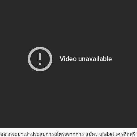
ผมอยากจะมาเล่าประสบการณ์ตรงจากการ สมัคร ufabet เครดิตฟรี ท