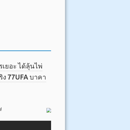
ยอะ ได้ลุ้นไพ่
จริง 77UFA บาคา
!