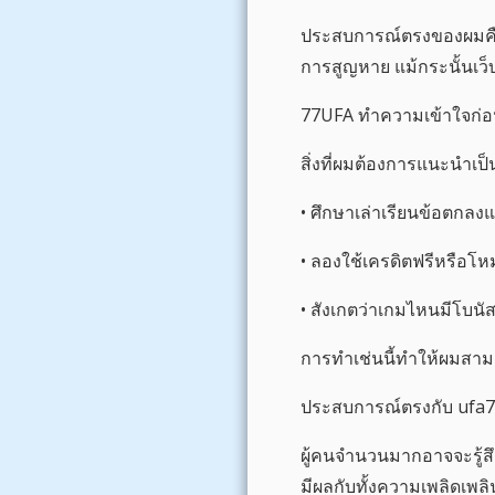
ประสบการณ์ตรงของผมคือ ก
การสูญหาย แม้กระนั้นเว็บ
77UFA ทำความเข้าใจก่อ
สิ่งที่ผมต้องการแนะนำเป็
• ศึกษาเล่าเรียนข้อตกลงแล
• ลองใช้เครดิตฟรีหรือโห
• สังเกตว่าเกมไหนมีโบน
การทำเช่นนี้ทำให้ผมสามา
ประสบการณ์ตรงกับ ufa77
ผู้คนจำนวนมากอาจจะรู้สึ
มีผลกับทั้งความเพลิดเ