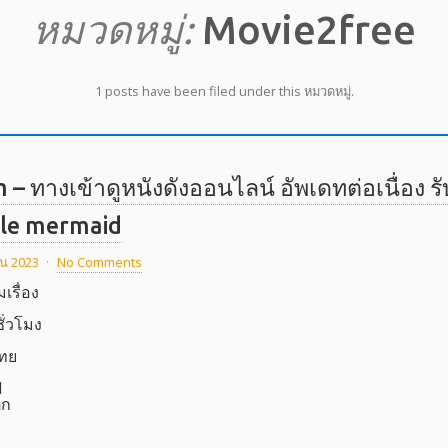
หมวดหมู่:
Movie2free
1 posts have been filed under this หมวดหมู่.
– ทางเข้าดูหนังดังออนไลน์ อัพเดทต่อเนื่อง รั
ttle mermaid
ยน 2023
·
No Comments
เรื่อง
ั่วโมง
ไทย
d
ุก