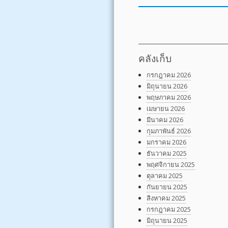
คลังเก็บ
กรกฎาคม 2026
มิถุนายน 2026
พฤษภาคม 2026
เมษายน 2026
มีนาคม 2026
กุมภาพันธ์ 2026
มกราคม 2026
ธันวาคม 2025
พฤศจิกายน 2025
ตุลาคม 2025
กันยายน 2025
สิงหาคม 2025
กรกฎาคม 2025
มิถุนายน 2025