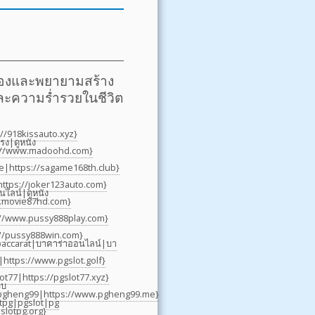
เองและพยายามสร้าง
ะความร่ำรวยในชีวิต
://918kissauto.xyz}
รง|ดูหนัง
://www.madoohd.com}
|https://sagame168th.club}
ttps://joker123auto.com}
อนไลน์|ดูหนัง
w.movie87hd.com}
s://www.pussy888play.com}
s://pussy888win.com}
baccarat|บาคาร่าออนไลน์|บา
|https://www.pgslot.golf}
ot77|https://pgslot77.xyz}
็บ
pgheng99|https://www.pgheng99.me}
lotpg|pgslot|pg
lslotpg.org}