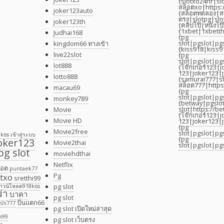
{slotxo24hr|sl
สล็อตxo|https:
joker123auto
{สล็อตทดลอง|สล
ตรง|slotpg|slo
joker123th
{คลิปโป๊|หนังโป
{1xbet|1xbetth
Judhai168
{pg
slot|pgslot|pg
kingdom66 ทางเข้า
{kiss918|kiss9
live22slot
{pg
slot|pgslot|pgs
lot888
{โจ๊กเกอร์123|j
123|joker123|j
lotto888
{samurai777|s
สล็อต777|https
macau69
{pg
slot|pgslot|pg
monkey789
{betway|pgslo
slot|https://b
Movie
{โจ๊กเกอร์123|j
Movie HD
123|joker123|j
{pg
Movie2free
slot|pgslot|p
kiss เข้าสู่ระบบ
{pg
oker123
Movie2thai
slot|pgslot|pg
pg slot
moviehdthai
Netflix
็อต
puntaek77
Pg
otxo
sretthi99
pg slot
าวน์โหลด918kiss
่า
บาคา
pg slot
ปั่นแตก66
โปร777
pg slot เปิดใหม่ล่าสุด
ต99
pg slot เว็บตรง