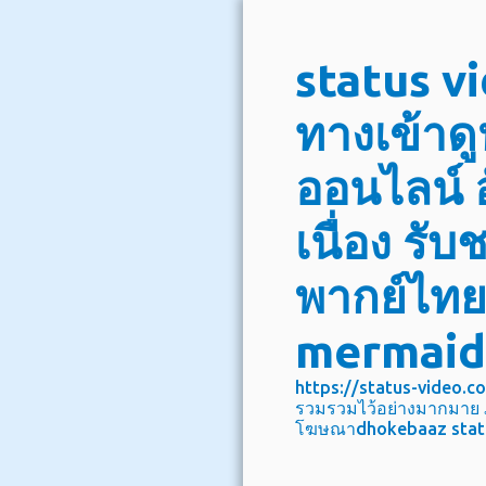
Skip
status v
to
content
ทางเข้าดู
ออนไลน์ 
เนื่อง รับ
พากย์ไทย 
mermaid
https://status-video.com
รวมรวมไว้อย่างมากมาย ภา
โฆษณาdhokebaaz statu