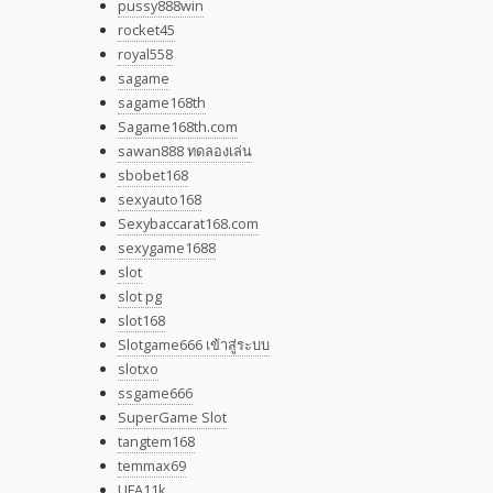
pussy888win
rocket45
royal558
sagame
sagame168th
Sagame168th.com
sawan888 ทดลองเล่น
sbobet168
sexyauto168
Sexybaccarat168.com
sexygame1688
slot
slot pg
slot168
Slotgame666 เข้าสู่ระบบ
slotxo
ssgame666
SuperGame Slot
tangtem168
temmax69
UFA11k