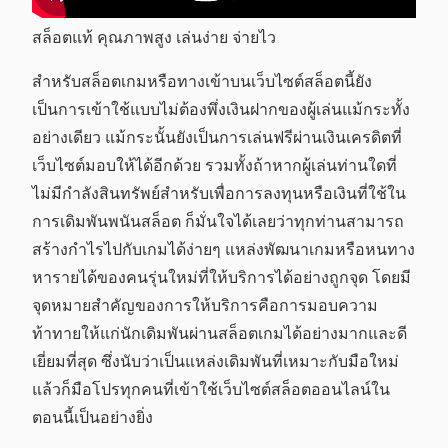
สล็อตแท้ คุณภาพสูง เล่นง่าย จ่ายไว
สำหรับสล็อตเกมหรือทางเข้าบนเว็บไซต์สล็อตนี้ยัง
เป็นการเข้าใช้แบบไม่ต้องพึ่งเงินฝากของผู้เล่นแม้กระทั้ง
อย่างเดียว แม้กระนั้นยังเป็นการเล่นฟรีผ่านเงินเครดิตที่
เว็บไซต์มอบให้ได้อีกด้วย รวมทั้งถ้าหากผู้เล่นท่านใดที่
ไม่มีกำลังสินทรัพย์สำหรับเพื่อการลงทุนหรือเงินที่ใช้ใน
การเดิมพันพนันสล็อต ก็มั่นใจได้เลยว่าทุกท่านสามารถ
สร้างกำไรไปกับเกมได้ง่ายๆ แหล่งพัฒนาเกมหรือหนทาง
หารายได้ของคนรุ่นใหม่ที่ให้บริการได้อย่างถูกจุด โดยมี
จุดหมายสำคัญของการให้บริการคือการมอบความ
ท้าทายให้แก่นักเดิมพันผ่านสล็อตเกมได้อย่างมากและดี
เยี่ยมที่สุด ซึ่งนับว่าเป็นแหล่งเดิมพันที่เหมาะกับมือใหม่
แล้วก็มือโปรทุกคนที่เข้าใช้เว็บไซต์สล็อตออนไลน์ใน
ตอนนี้เป็นอย่างยิ่ง