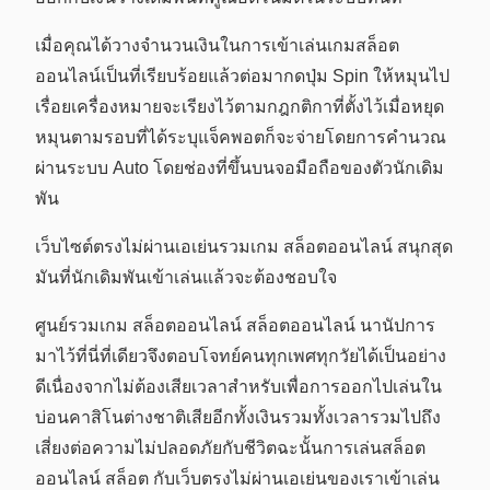
เมื่อคุณได้วางจำนวนเงินในการเข้าเล่นเกมสล็อต
ออนไลน์เป็นที่เรียบร้อยแล้วต่อมากดปุ่ม Spin ให้หมุนไป
เรื่อยเครื่องหมายจะเรียงไว้ตามกฎกติกาที่ตั้งไว้เมื่อหยุด
หมุนตามรอบที่ได้ระบุแจ็คพอตก็จะจ่ายโดยการคำนวณ
ผ่านระบบ Auto โดยช่องที่ขึ้นบนจอมือถือของตัวนักเดิม
พัน
เว็บไซต์ตรงไม่ผ่านเอเย่นรวมเกม สล็อตออนไลน์ สนุกสุด
มันที่นักเดิมพันเข้าเล่นแล้วจะต้องชอบใจ
ศูนย์รวมเกม สล็อตออนไลน์ สล็อตออนไลน์ นานัปการ
มาไว้ที่นี่ที่เดียวจึงตอบโจทย์คนทุกเพศทุกวัยได้เป็นอย่าง
ดีเนื่องจากไม่ต้องเสียเวลาสำหรับเพื่อการออกไปเล่นใน
บ่อนคาสิโนต่างชาติเสียอีกทั้งเงินรวมทั้งเวลารวมไปถึง
เสี่ยงต่อความไม่ปลอดภัยกับชีวิตฉะนั้นการเล่นสล็อต
ออนไลน์ สล็อต กับเว็บตรงไม่ผ่านเอเย่นของเราเข้าเล่น