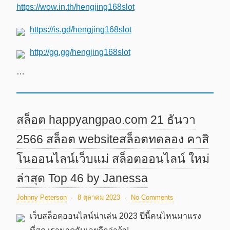
https://wow.in.th/hengjing168slot
https://is.gd/hengjing168slot
http://gg.gg/hengjing168slot
…
สล็อต happyangpao.com 21 ธันวา
2566 สล็อต websiteสล็อตทดลอง คาสิ
โนออนไลน์เว็บแม่ สล็อตออนไลน์ ใหม่
ล่าสุด Top 46 by Janessa
Johnny Peterson
·
8 ตุลาคม 2023
·
No Comments
เว็บสล็อตออนไลน์น่าเล่น 2023 ปีนี้คนไหนมาแรง