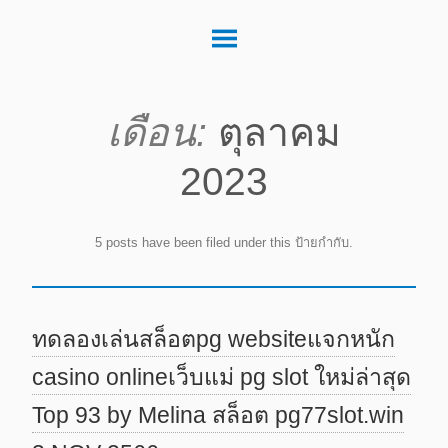
เดือน:
ตุลาคม
2023
5 posts have been filed under this ป้ายกำกับ.
ทดลองเล่นสล็อตpg websiteแจกหนัก
casino onlineเว็บแม่ pg slot ใหม่ล่าสุด
Top 93 by Melina สล็อต pg77slot.win