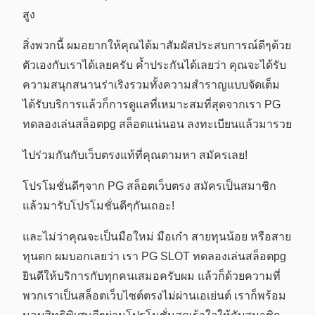
สูง
สิ่งพวกนี้ ผมอยากให้คุณได้มาสัมผัสประสบการณ์ดีๆด้วย
ตัวเองกับเราได้เลยครับ ค้ำประกันได้เลยว่า คุณจะได้รับ
ความสนุกสนานร่าเริงรวมทั้งความสำราญแบบจัดเต็ม
ได้รับบริการแล้วก็การดูแลที่เหมาะสมที่สุดจากเรา PG
ทดลองเล่นสล็อตpg สล็อตแน่นอน ลงทะเบียนแล้วมารวย
ไปร่วมกันกับเว็บตรงแท้ที่คุณตามหา สมัครเลย!
โปรโมชั่นดีๆจาก PG สล็อตเว็บตรง สมัครเป็นสมาชิก
แล้วมารับโปรโมชั่นดีๆกันเถอะ!
และไม่ว่าคุณจะเป็นมือใหม่ มือเก๋า สายทุนน้อย หรือสาย
ทุนดก ผมบอกเลยว่า เรา PG SLOT ทดลองเล่นสล็อตpg
ยินดีให้บริการกับทุกคนเสมอครับผม แล้วก็ด้วยความที่
พวกเราเป็นสล็อตเว็บไซต์ตรงไม่ผ่านเอเย่นต์ เราก็พร้อม