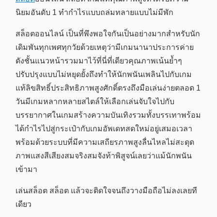
นิยมอันดับ 1 ทำกำไรแบบถล่มทลายแบบไม่มีพัก
สล็อตออนไลน์ เป็นที่พึงพอใจกันเป็นอย่างมากสำหรับนัก
เดิมพันทุกเพศทุกวัยด้วยเหตุว่ามีเกมนานาประการค่าย
ดังชั้นแนวหน้ารวมมาไว้ที่นี่ที่เดียวคุณภาพเน้นย้ำๆ
ปรับปรุงแบบไม่หยุดยั้งถึงทำให้นักพนันเพลินไปกับเกม
แท้ลิขสิทธิ์ประสิทธิภาพสูงศักดิ์ตรงถึงมือเล่นง่ายตลอด 1
วันมีเกมหลากหลายสไตล์ให้เลือกเล่นจับใจไปกับ
บรรยากาศในเกมสร้างความบันเทิงรวมทั้งบรรเทาพร้อม
ได้กำไรไปสู่กระเป๋ากับเกมอัพเดทสดใหม่อยู่เสมอเวลา
พร้อมด้วยระบบที่มีความเสถียรภาพสูงลื่นไหลไม่สะดุด
ภาพแสงสีเสียงสมจริงสมจังท้าพิสูจน์เลยว่าแม้นักพนัน
เข้ามา
เล่นสล็อต สล็อต แล้วจะติดใจจนถึงวางมือถือไม่ลงเลยที
เดียว