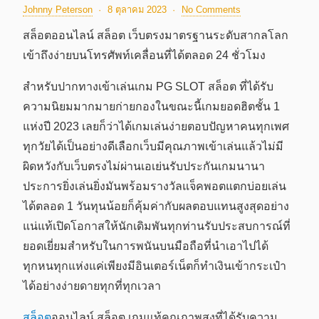
Johnny Peterson
·
8 ตุลาคม 2023
·
No Comments
สล็อตออนไลน์ สล็อต เว็บตรงมาตรฐานระดับสากลโลก
เข้าถึงง่ายบนโทรศัพท์เคลื่อนที่ได้ตลอด 24 ชั่วโมง
สำหรับปากทางเข้าเล่นเกม PG SLOT สล็อต ที่ได้รับ
ความนิยมมากมายก่ายกองในขณะนี้เกมยอดฮิตชั้น 1
แห่งปี 2023 เลยก็ว่าได้เกมเล่นง่ายตอบปัญหาคนทุกเพศ
ทุกวัยได้เป็นอย่างดีเลือกเว็บมีคุณภาพเข้าเล่นแล้วไม่มี
ผิดหวังกับเว็บตรงไม่ผ่านเอเย่นรับประกันเกมนานา
ประการยิ่งเล่นยิ่งมันพร้อมรางวัลแจ็คพอตแตกบ่อยเล่น
ได้ตลอด 1 วันทุนน้อยก็คุ้มค่ากับผลตอบแทนสูงสุดอย่าง
แน่แท้เปิดโอกาสให้นักเดิมพันทุกท่านรับประสบการณ์ที่
ยอดเยี่ยมสำหรับในการพนันบนมือถือที่นำเอาไปได้
ทุกหนทุกแห่งแค่เพียงมีอินเตอร์เน็ตก็ทำเงินเข้ากระเป๋า
ได้อย่างง่ายดายทุกที่ทุกเวลา
สล็อต
ออนไลน์ สล็อต เกมแท้คุณภาพสูงที่ได้รับความ