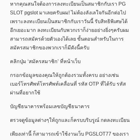
หากคุณสนใจต้องการลงทะเบียนเป็นสมาชิกกับเรา PG
SLOT pgslot มาเลยครับผม! ไม่ต้องลังเลใจกันอีกต่อไป
เพราะลงทะเบียนเป็นสมาชิกกับเราวันนี้ รับสิทธิพิเศษได้
อีกเยอะมาก ลงทะเบียนกับพวกเราก็ง่ายอย่างยิ่งๆครับผม
สามารถสมัครด้วยตัวเองได้เลย ขั้นตอนสำหรับในการ
สมัครสมาชิกของพวกเราก็มีดังนี้ครับ
คลิกปุ่ม ‘สมัครสมาชิก’ ที่หน้าเว็บ
กรอกข้อมูลของคุณให้ถูกต้องรวมทั้งครบ อย่างเช่น
เบอร์โทรศัพท์โทรศัพท์เคลื่อนที่ รหัส OTP ที่ได้รับ รหัส
ผ่านที่อยากใช้
บัญชีธนาคารพร้อมเลขบัญชีธนาคาร
ตรวจดูข้อมูลต่างๆให้ถูกและก็ครบบริบรูณ์ กดลงทะเบียน
เพียงเท่านี้ ก็สามารถเข้าใช้งานเว็บ PGSLOT77 ของเรา