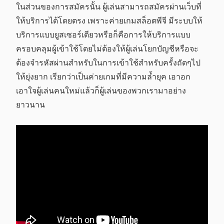
ในส่วนของการสมัครนั้น ผู้เล่นสามารถสมัครผ่านเว็บที่
ให้บริการได้โดยตรง เพราะค่ายเกมสล็อตพีจี มีระบบให้
บริการแบบยูสเซอร์เดียวหรือก็คือการให้บริการแบบ
ครอบคลุมผู้เข้าใช้โดยไม่ต้องให้ผู้เล่นโยกบัญชีหรือจะ
ต้องจำรหัสผ่านสำหรับในการเข้าใช้สำหรับครั้งถัดๆไป
ให้ยุ่งยาก เรียกว่าเป็นค่ายเกมที่มีความล้ำยุค เอาอก
เอาใจผู้เล่นคนใหม่แล้วก็ผู้เล่นของพวกเรามาอย่าง
ยาวนาน