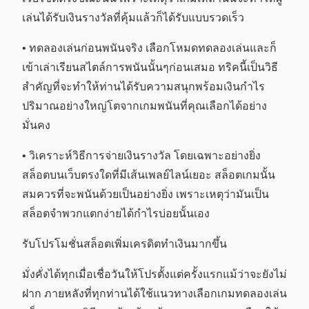
เล่นได้รับเงินรางวัลที่คุ้มแล้วก็ได้รับแบบรวดเร็ว
• ทดลองเล่นก่อนพนันจริง เลือกโหมดทดลองเล่นและก็
เข้าเล่าเรียนสไตล์การพนันนั้นๆก่อนเสมอ ทริคนี้เป็นวิธี
สำคัญที่จะทำให้ท่านได้รับความสนุกพร้อมเงินกำไร
ปริมาณอย่างใหญ่โตจากเกมพนันที่คุณเลือกได้อย่าง
มั่นคง
• วิเคราะห์วิธีการจ่ายเงินรางวัล โดยเฉพาะอย่างยิ่ง
สล็อตบนเว็บตรงใดที่มีเส้นเพลย์ไลน์เยอะ สล็อตเกมนั้น
สมควรที่จะพนันด้วยเป็นอย่างยิ่ง เพราะเหตุว่ามันเป็น
สล็อตจำพวกแตกง่ายได้กำไรบ่อยนั้นเอง
รับโปรโมชั่นสล็อตเพิ่มเครดิตทำเงินมากขึ้น
มั่งคั่งได้ทุกเมื่อเชื่อวันให้โปรตั้งแต่ครั้งแรกแม้ว่าจะยังไม่
ฝาก ภายหลังที่ทุกท่านได้ใช้แนวทางเลือกเกมทดลองเล่น