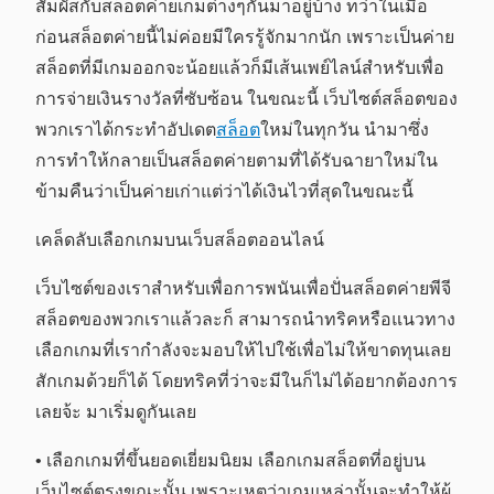
สัมผัสกับสล็อตค่ายเกมต่างๆกันมาอยู่บ้าง ทว่าในเมื่อ
ก่อนสล็อตค่ายนี้ไม่ค่อยมีใครรู้จักมากนัก เพราะเป็นค่าย
สล็อตที่มีเกมออกจะน้อยแล้วก็มีเส้นเพย์ไลน์สำหรับเพื่อ
การจ่ายเงินรางวัลที่ซับซ้อน ในขณะนี้ เว็บไซต์สล็อตของ
พวกเราได้กระทำอัปเดต
สล็อต
ใหม่ในทุกวัน นำมาซึ่ง
การทำให้กลายเป็นสล็อตค่ายตามที่ได้รับฉายาใหม่ใน
ข้ามคืนว่าเป็นค่ายเก่าแต่ว่าได้เงินไวที่สุดในขณะนี้
เคล็ดลับเลือกเกมบนเว็บสล็อตออนไลน์
เว็บไซต์ของเราสำหรับเพื่อการพนันเพื่อปั่นสล็อตค่ายพีจี
สล็อตของพวกเราแล้วละก็ สามารถนำทริคหรือแนวทาง
เลือกเกมที่เรากำลังจะมอบให้ไปใช้เพื่อไม่ให้ขาดทุนเลย
สักเกมด้วยก็ได้ โดยทริคที่ว่าจะมีในก็ไม่ได้อยากต้องการ
เลยจ้ะ มาเริ่มดูกันเลย
• เลือกเกมที่ขึ้นยอดเยี่ยมนิยม เลือกเกมสล็อตที่อยู่บน
เว็บไซต์ตรงขณะนั้น เพราะเหตุว่าเกมเหล่านั้นจะทำให้ผู้