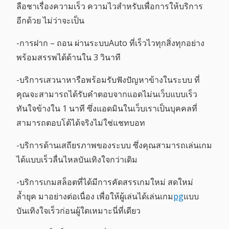
ลือชาเรื่องความเร็ว ความไวสำหรับเพื่อการให้บริการ
อีกด้วย ไม่ว่าจะเป็น
-การฝาก – ถอน ผ่านระบบAuto ที่เร็วไวทุกสิ่งทุกอย่าง
พร้อมสรรพได้ด้านใน 3 วินาที
-บริการเสวนาหารือพร้อมรับฟังปัญหาข้างในระบบ ที่
คุณจะสามารถได้รับคำตอบจากแอดไม่นเว็บแบบเร็ว
ทันใจข้างใน 1 นาที ซึ่งแอดมินในเว็บเราเป็นบุคคลที่
สามารถตอบโต้ได้จริงไม่ใช่แชทบอท
-บริการด้านเสถียรภาพของระบบ ซึ่งคุณสามารถเล่นเกม
ได้แบบเร็วลื่นไหลบันเทิงใจกว่าเดิม
-บริการเกมสล็อตที่ได้มีการคัดสรรเกมใหม่ สดใหม่
ล้ำยุค มาอย่างต่อเนื่อง เพื่อให้ผู้เล่นได้เล่นเกม
pg
แบบ
บันเทิงใจเร็วก่อนผู้ใดเหมาะนี่ที่เดียว