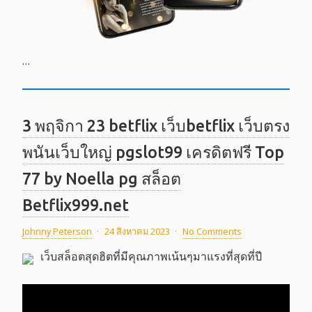
…
3 พฤจิกา 23 betflix เว็บbetflix เว็บตรง
พนันเว็บใหญ่ pgslot99 เครดิตฟรี Top
77 by Noella pg สล็อต
Betflix999.net
Johnny Peterson
·
24 สิงหาคม 2023
·
No Comments
เว็บสล็อตสุดฮิตที่มีคุณภาพเน้นๆมาแรงที่สุดที่ปี