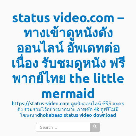
Skip
status video.com –
to
content
ทางเข้าดูหนังดัง
ออนไลน์ อัพเดทต่อ
เนื่อง รับชมดูหนัง ฟรี
พากย์ไทย the little
mermaid
https://status-video.com ดูหนังออนไลน์ ซีรีย์ ละคร
ดัง รวมรวมไว้อย่างมากมาย ภาพชัด 4k ดูฟรีไม่มี
โฆษณาdhokebaaz status video download
Search
for: