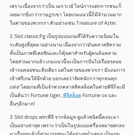
เพราะเนื่องจากว่าเป็น เมกาเวย์ ไลน์การแตกการชนะก็
เลยมากยิ่งกว่าราษฎรเขา โดยเกมแนวนี้ก็มีจำนวนมาก
ในค่ายของพวกเรา ตัวอย่างเช่น Treasure of Aztec
2. Slot classic:Pg เป็นรูปแบบเกมที่ได้รับความนิยมใน
ระดับสูงที่สุดมาอย่างนาน เนื่องจากว่ามันคลาสสิครวม
ทั้งเป็นภาพที่เคยชินและก็คุ้นตาสำหรับผู้คนล้นหลาม
โดยส่วนมากแล้ว เกมแนวนี้จะเป็นการปั่นไปเรื่อยๆคอย
เข้ารอคอยชนะสิ่งเดียว แต่ในค่ายของพวกเรา มีแถมการ
เข้าฟรีเกมให้อีกด้วย บอกเลยว่าจัดหนักกว่าทุกหนทุก
แห่ง! โดยเกมที่เป็นจำพวกคลาสสิคสล็อตในค่ายพีจีก็จะมี
เป็นต้นว่า Fortune tiger,
พีจีสล็อต
Fortune ox และ
อื่นๆอีกมาก!
3. Slot drops win:พีจี จากข้อมูล ดูแล้วชนิดนี้คงจะมา
เป็นอย่างล่าสุด เพราะว่าเป็นในรูปแบบเครื่องหมายตกลง
มาเรื่อยๆแล้วก็สามารถชนะได้อย่างสม่ำเสมอ เป็นเกม