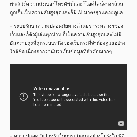
พาสเวิร์ด รวมถึงเบอร์โทรศัพท์และก็ไอดีไลน์ต่างๆล้วน
ถูกเก็บเป็นความลับสูงสุดและก็มี AI มาตรฐานคอยดูแล
– ระบบรักษาความปลอดภัยทางด้านธุรกรรมต่างๆของ
เว็บและก็ตัวผู้เล่นทุกท่าน ก็เป็นความลับสูงสุดและไม่มี
อันตรายสูงที่สุดระบบหนึ่งของเว็บตรงที่จำต้องดูแลอย่าง
ใกล้ชิด เนื่องจากว่านับว่าเป็นข้อมูลที่สำคัญมากๆ
– ความปลอดภัยสำหรับในการเล่นเกมอย่างโปร่งใส พีจี