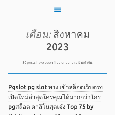
เดือน:
สิงหาคม
2023
30 posts have been filed under this ป้ายกำกับ.
Pgslot pg slot ทาง เข้าสล็อตเว็บตรง
เปิดใหม่ล่าสุดใครคุณได้มากกว่าใคร
pgสล็อต คาสิโนสุดเจ๋ง Top 75 by