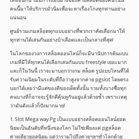
เหมือนกัน ไม่มีการแอบอ้างของค่ายสล็อตของคนโน่น
คนนี้มาให้บริการมั่วนิ่มเพื่อจะหาเรื่องโกงทุกท่านอย่าง
แน่นอน
ศูนย์รวมเกมสล็อตทุกแบบอย่างที่พวกเราคัดเลือกมาให้
ทุกท่านได้เล่นกันอย่างบ้าเลือดและเป็นกลางที่สุด!
ในโลกของวงการสล็อตออนไลน์ก็จะมีนานัปการต้นแบบ
เกมที่มีให้ทุกคนได้เลือกเล่นกันแบบ freestyle เยอะมาก
และก็ในวันนี้ เราจะมาบอกว่าเกม สล็อต รูปแบบไหนที่ได้
รับความนิยมในระดับที่ถือว่าสูงจากค่าย pgslot โดยตรง
บอกได้เลยว่ามีแต่ของดีของเด็ดทั้งนั้น รวมทั้งบางชื่อทุก
คนบางทีก็อาจจะรู้จักดีคุ้นหูกันอยู่แล้วด้วยซ้ำ เพราะเหตุ
ว่ามันดังแล้วก็ปังมากมาย!
1. Slot Mega way:Pg เป็นแบบอย่างสล็อตออนไลน์ยอด
นิยมเป็นอันดับที่หนึ่งของโลก ไม่ใช่เพียงแค่ pgสล็อต
ค่ายเดียวยอดนิยม แต่ว่ารวมไปถึงค่ายฯลฯทั่วโลกด้วย