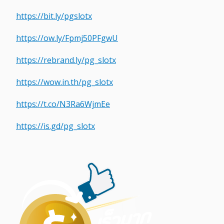
https://bit.ly/pgslotx
https://ow.ly/Fpmj50PFgwU
https://rebrand.ly/pg_slotx
https://wow.in.th/pg_slotx
https://t.co/N3Ra6WjmEe
https://is.gd/pg_slotx