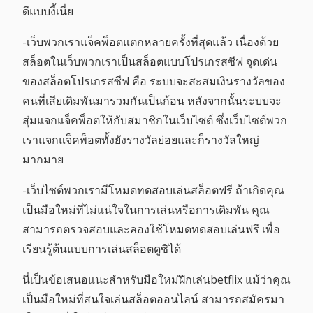
ดีแบบงี้เนี่ย
-เว็บพวกเราแจ็คพ็อตแตกหลายครั้งที่สุดแล้ว เนื่องด้วย
สล็อตในเว็บพวกเราเป็นสล็อตแบบโปรเกรสซีฟ จุดเด่น
ของสล็อตโปรเกรสซีฟ คือ ระบบจะสะสมเงินรางวัลของ
คนที่เสียเดิมพันมารวมกันเป็นก้อน หลังจากนั้นระบบจะ
สุ่มแจกแจ็คพ็อตให้กับสมาชิกในเว็บไซต์ ซึ่งเว็บไซต์พวก
เราแจกแจ็คพ็อตทั้งยังรางวัลย่อยและก็รางวัลใหญ่
มากมาย
-เว็บไซต์พวกเรามีโหมดทดสอบเล่นสล็อตฟรี ถ้าเกิดคุณ
เป็นมือใหม่ที่ไม่แน่ใจในการเล่นหรือการเดิมพัน คุณ
สามารถตรวจสอบและลองใช้โหมดทดสอบเล่นฟรี เพื่อ
เรียนรู้ต้นแบบการเล่นสล็อตดูซิได้
นี่เป็นข้อเสนอแนะสำหรับมือใหม่ฝึกเล่นbetflix แม้ว่าคุณ
เป็นมือใหม่ที่สนใจเล่นสล็อตออนไลน์ สามารถสมัครมา