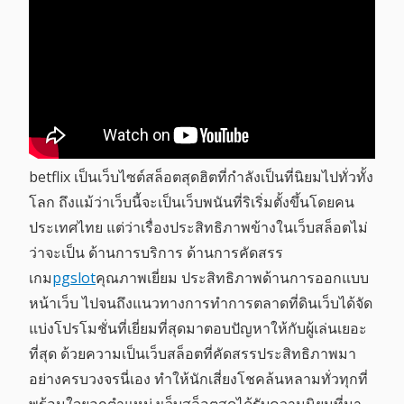
betflix เป็นเว็บไซต์สล็อตสุดฮิตที่กำลังเป็นที่นิยมไปทั่วทั้ง
โลก ถึงแม้ว่าเว็บนี้จะเป็นเว็บพนันที่ริเริ่มตั้งขึ้นโดยคน
ประเทศไทย แต่ว่าเรื่องประสิทธิภาพข้างในเว็บสล็อตไม่
ว่าจะเป็น ด้านการบริการ ด้านการคัดสรร
เกม
pgslot
คุณภาพเยี่ยม ประสิทธิภาพด้านการออกแบบ
หน้าเว็บ ไปจนถึงแนวทางการทำการตลาดที่ดินเว็บได้จัด
แบ่งโปรโมชั่นที่เยี่ยมที่สุดมาตอบปัญหาให้กับผู้เล่นเยอะ
ที่สุด ด้วยความเป็นเว็บสล็อตที่คัดสรรประสิทธิภาพมา
อย่างครบวงจรนี่เอง ทำให้นักเสี่ยงโชคล้นหลามทั่วทุกที่
พร้อมใจยอกตำแหน่งเว็บสล็อตสุดได้รับความนิยมที่มา