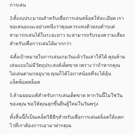
การเล่น
3.ตั้งงบประมาณสำหรับเพื่อการเล่นสล็อตให้ละเอียด เรา
ขอเสนอแนะอย่างหนึ่งว่าคุณควรแทงด้วยงบต่ำๆแต่
สามารถเล่นได้ในระยะยาว จะสามารถรับรองความเสี่ยง
สำหรับเพื่อการเล่นได้มากกว่า
4.ตั้งเป้าหมายในการเล่นเกมวันแล้ววันเล่าให้ได้ คุณห้าม
เล่นแบบไม่มีวัตถุประสงค์เด็ดขาด เพราะว่าถ้าหากคุณ
ไม่เล่นตามกลอุบาย คุณก็ได้โอกาสน้อยที่จะได้ลุ้น
แจ็คพ็อตสล็อต
5.ห้ามยอมแพ้สำหรับการเล่นเด็ดขาด หากวันนี้ไม่ใช่วัน
ของคุณ ขอให้คุณลุกขึ้นยืนสู้ใหม่ในวันพรุ่ง
ทั้งสิ้นนี้ก็เป็นเคล็ดวิธีดีๆสำหรับเพื่อการเล่นสล็อตให้แตก
ไวที่เราต้องการเอามาฝากคุณ