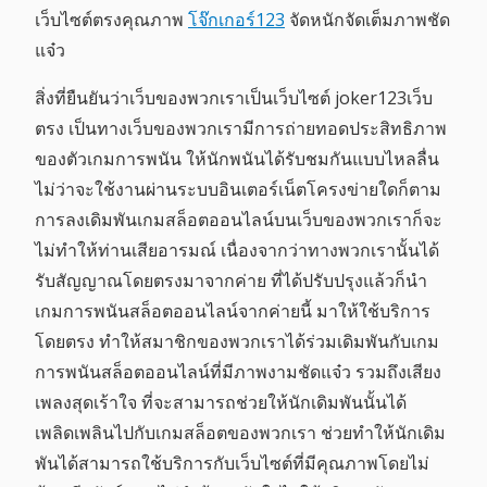
เว็บไซต์ตรงคุณภาพ
โจ๊กเกอร์123
จัดหนักจัดเต็มภาพชัด
แจ๋ว
สิ่งที่ยืนยันว่าเว็บของพวกเราเป็นเว็บไซต์ joker123เว็บ
ตรง เป็นทางเว็บของพวกเรามีการถ่ายทอดประสิทธิภาพ
ของตัวเกมการพนัน ให้นักพนันได้รับชมกันแบบไหลลื่น
ไม่ว่าจะใช้งานผ่านระบบอินเตอร์เน็ตโครงข่ายใดก็ตาม
การลงเดิมพันเกมสล็อตออนไลน์บนเว็บของพวกเราก็จะ
ไม่ทำให้ท่านเสียอารมณ์ เนื่องจากว่าทางพวกเรานั้นได้
รับสัญญาณโดยตรงมาจากค่าย ที่ได้ปรับปรุงแล้วก็นำ
เกมการพนันสล็อตออนไลน์จากค่ายนี้ มาให้ใช้บริการ
โดยตรง ทำให้สมาชิกของพวกเราได้ร่วมเดิมพันกับเกม
การพนันสล็อตออนไลน์ที่มีภาพงามชัดแจ๋ว รวมถึงเสียง
เพลงสุดเร้าใจ ที่จะสามารถช่วยให้นักเดิมพันนั้นได้
เพลิดเพลินไปกับเกมสล็อตของพวกเรา ช่วยทำให้นักเดิม
พันได้สามารถใช้บริการกับเว็บไซต์ที่มีคุณภาพโดยไม่