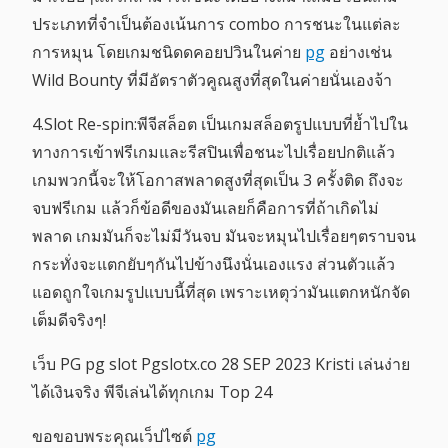
ประเภทที่จำเป็นต้องเน้นการ combo การชนะในแต่ละ
การหมุน โดยเกมชนิดดคอยปวินในค่าย
pg
อย่างเช่น
Wild Bounty ที่มีอัตราตัวคูณสูงที่สุดในค่ายนั่นเองจ้า
4.Slot Re-spin:พีจีสล็อต เป็นเกมสล็อตรูปแบบที่ย้ำไปใน
ทางการเข้าฟรีเกมและรีสปินเพื่อชนะไปเรื่อยปกติแล้ว
เกมพวกนี้จะให้โอกาสพลาดสูงที่สุดเป็น 3 ครั้งติด ถึงจะ
จบฟรีเกม แล้วก็ข้อดีของมันเลยก็คือการที่ถ้าเกิดไม่
พลาด เกมมันก็จะไม่มีวันจบ มันจะหมุนไปเรื่อยๆตราบจน
กระทั่งจะแตกยับๆกันไปข้างนึงนั่นเองแรง ส่วนตัวแล้ว
แอดถูกใจเกมรูปแบบนี้ที่สุด เพราะเหตุว่ามันแตกหนักจัด
เต็มดีจริงๆ!
เว็บ PG pg slot Pgslotx.co 28 SEP 2023 Kristi เล่นง่าย
ได้เงินจริง พีจีเล่นได้ทุกเกม Top 24
ขอขอบพระคุณเว็ปไซต์
pg