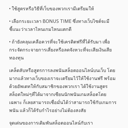
• ใช้สูตรหรือวิธีที่เว็บของพวกเรามีเตรียมให้
• เลือกระยะเวลา BONUS TIME ซึ่งทางเว็บไซต์จะมี
ชี้แนะว่าเวลาไหนเกมไหนแตกดี
• ถ้ายังคลุมเคลือควรที่จะใช้เครดิตฟรีที่ได้รับมา เพื่อ
กระจัดกระจายการเสี่ยงหรือลดจังหวะที่จะเสียเงินเสีย
ทองทุน
เคล็ดลับหรือสูตรการลงพนันสล็อตออนไลน์บนเว็บ โดย
มากแล้วทางเว็บของเราจะเตรียมไว้ให้ใช้งานฟรี พร้อม
ด้วยอัพเดทให้กับสมาชิกของพวกเรา ได้ใช้งานสูตร
สล็อตใหม่ๆที่ได้มาจากเซียนนักพนันเกมสล็อตโดย
เฉพาะ ก็เลยสามารถเชื่อมั่นได้ว่าสามารถใช้กับเกมการ
พนัน แล้วก็ได้รับกำไรอย่างไม่ต้องสงสัย
จุดเด่นของการเดิมพันสล็อตออนไลน์กับเรา