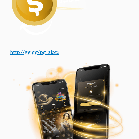
http://gg.gg/pg_slotx