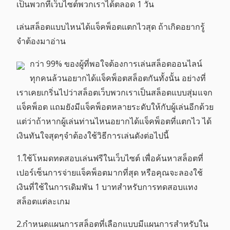
เป็นพวกที่เว็บไซต์พวกเราได้ตลอด 1 วัน
เล่นสล็อตแบบไหนได้แจ็คพ็อตแตกไวสุด ถ้าเกิดอยากรู้
จำต้องมาอ่าน
กว่า 99% ของผู้ที่พอใจต้องการเล่นสล็อตออนไลน์
ทุกคนล้วนอยากได้แจ็คพ็อตสล็อตกันทั้งนั้น อย่างที่
เราเคยเกริ่นไปว่าสล็อตเว็บพวกเราเป็นสล็อตแบบสุ่มแจก
แจ็คพ็อต แถมยังมีแจ็คพ็อตหลายระดับให้กับผู้เล่นอีกด้วย
แต่ว่าถ้าหากผู้เล่นท่านไหนอยากได้แจ็คพ็อตที่แตกไว ได้
เงินทันใจสุดๆจำต้องใช้วิธีการเล่นดังต่อไปนี้
1.ใช้โหมดทดสอบเล่นฟรีในเว็บไซต์ เพื่อค้นหาสล็อตที่
เปอร์เซ็นการจ่ายแจ็คพ็อตมากที่สุด หรือคุณจะลองใช้
เงินที่ใช้ในการเดิมพัน 1 บาทสำหรับการทดสอบแทง
สล็อตแต่ละเกม
2.กำหนดแผนการสล็อตที่เลือกแบบมีแผนการสำหรับใน