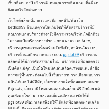
เว็บสล็อตแห่งปี บริการดี เกมคุณภาพเลิศ แถมแจ็คพ็อต
ยังแตกไวอีกต่างหาก
เว็บไซต์สล็อตที่มาแรงแห่งปีอาจหนีไม่พ้น เว็บ
betflix999 ด้วยเหตุว่าเป็นเว็บไซต์ที่คัดสรรบริการที่มี
คุณภาพแถมบริการต่างๆยังมีความรวดเร็วทันใจอีกด้วย
ไม่ว่าจะเป็นบริการการฝาก – ถอน ผ่านระบบAuto,
บริการคุยขอความเห็นพร้อมรับฟังปัญหาด้านในระบบ,
บริการด้านเสถียรภาพของระบบ,
pgslot99
บริการเกม
สล็อตที่ได้มีการคัดสรรเกมใหม่, บริการแจ็คพ็อตแตกไว
เป็นต้น แม้คุณเป็นมือใหม่หัดเล่นสล็อตเราขอแนะนำข้อ
ควรจะรู้พื้นฐาน ดังต่อไปนี้ เว็บเราสามารถเลือกแบบการ
พนันได้แบบไม่มีลิมิต, เว็บพวกเราแจ็คพ็อตแตกบ่อยมาก
ที่สุดแล้ว, เว็บเรามีโหมดทดลองเล่นสล็อตฟรี อีกด้วย แม้
คุณพึงพอใจสามารถลงทะเบียนสมัครสมาชิกได้ที่
pgslot99 เพื่อมาเล่นสล็อตให้ได้แจ็คพ็อตแตกผ่านเคล็ด
วิธีดังนี้ เลือกเล่นสล็อตที่เปอร์เซ็นการจ่ายแจ็คพ็อตมาก