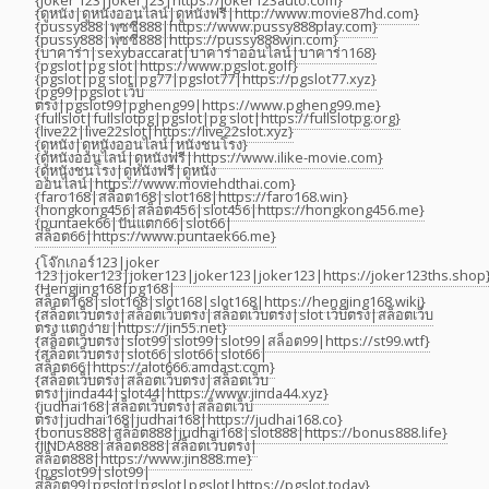
{joker 123|joker123|https://joker123auto.com}
{ดูหนัง|ดูหนังออนไลน์|ดูหนังฟรี|http://www.movie87hd.com}
{pussy888|พุซซี่888|https://www.pussy888play.com}
{pussy888|พุซซี่888|https://pussy888win.com}
{บาคาร่า|sexybaccarat|บาคาร่าออนไลน์|บาคาร่า168}
{pgslot|pg slot|https://www.pgslot.golf}
{pgslot|pg slot|pg77|pgslot77|https://pgslot77.xyz}
{pg99|pgslot เว็บ
ตรง|pgslot99|pgheng99|https://www.pgheng99.me}
{fullslot|fullslotpg|pgslot|pg slot|https://fullslotpg.org}
{live22|live22slot|https://live22slot.xyz}
{ดูหนัง|ดูหนังออนไลน์|หนังชนโรง}
{ดูหนังออนไลน์|ดูหนังฟรี|https://www.ilike-movie.com}
{ดูหนังชนโรง|ดูหนังฟรี|ดูหนัง
ออนไลน์|https://www.moviehdthai.com}
{faro168|สล็อต168|slot168|https://faro168.win}
{hongkong456|สล็อต456|slot456|https://hongkong456.me}
{puntaek66|ปั่นแตก66|slot66|
สล็อต66|https://www.puntaek66.me}
{โจ๊กเกอร์123|joker
123|joker123|joker123|joker123|joker123|https://joker123ths.shop
{Hengjing168|pg168|
สล็อต168|slot168|slot168|slot168|https://hengjing168.wiki}
{สล็อตเว็บตรง|สล็อตเว็บตรง|สล็อตเว็บตรง|slot เว็บตรง|สล็อตเว็บ
ตรง แตกง่าย|https://jin55.net}
{สล็อตเว็บตรง|slot99|slot99|slot99|สล็อต99|https://st99.wtf}
{สล็อตเว็บตรง|slot66|slot66|slot66|
สล็อต66|https://alot666.amdast.com}
{สล็อตเว็บตรง|สล็อตเว็บตรง|สล็อตเว็บ
ตรง|jinda44|slot44|https://www.jinda44.xyz}
{judhai168|สล็อตเว็บตรง|สล็อตเว็บ
ตรง|judhai168|judhai168|https://judhai168.co}
{bonus888|สล็อต888|judhai168|slot888|https://bonus888.life}
{JINDA888|สล็อต888|สล็อตเว็บตรง|
สล็อต888|https://www.jin888.me}
{pgslot99|slot99|
สล็อต99|pgslot|pgslot|pgslot|https://pgslot.today}