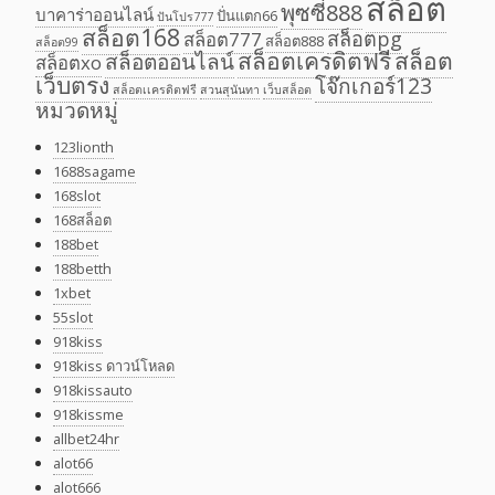
สล็อต
พุซซี่888
บาคาร่าออนไลน์
ปั่นแตก66
ปันโปร777
สล็อต168
สล็อตpg
สล็อต777
สล็อต888
สล็อต99
สล็อตเครดิตฟรี
สล็อต
สล็อตออนไลน์
สล็อตxo
เว็บตรง
โจ๊กเกอร์123
สล็อตเเครดิตฟรี
สวนสุนันทา
เว็บสล็อต
หมวดหมู่
123lionth
1688sagame
168slot
168สล็อต
188bet
188betth
1xbet
55slot
918kiss
918kiss ดาวน์โหลด
918kissauto
918kissme
allbet24hr
alot66
alot666