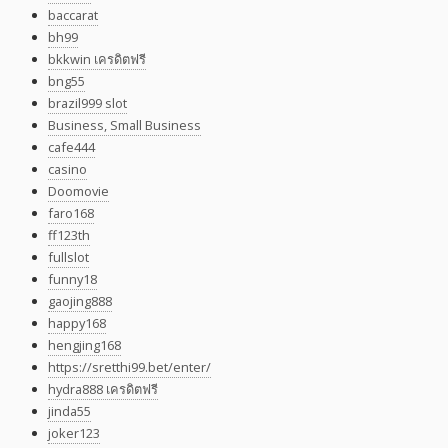
baccarat
bh99
bkkwin เครดิตฟรี
bng55
brazil999 slot
Business, Small Business
cafe444
casino
Doomovie
faro168
ff123th
fullslot
funny18
gaojing888
happy168
hengjing168
https://sretthi99.bet/enter/
hydra888 เครดิตฟรี
jinda55
joker123