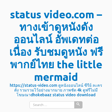
Skip
status video.com –
to
content
ทางเข้าดูหนังดัง
ออนไลน์ อัพเดทต่อ
เนื่อง รับชมดูหนัง ฟรี
พากย์ไทย the little
mermaid
https://status-video.com ดูหนังออนไลน์ ซีรีย์ ละคร
ดัง รวมรวมไว้อย่างมากมาย ภาพชัด 4k ดูฟรีไม่มี
โฆษณาdhokebaaz status video download
Search
for: