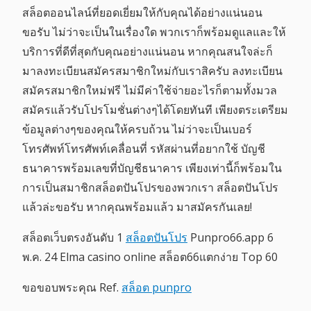
สล็อตออนไลน์ที่ยอดเยี่ยมให้กับคุณได้อย่างแน่นอน
ขอรับ ไม่ว่าจะเป็นในเรื่องใด พวกเราก็พร้อมดูแลและให้
บริการที่ดีที่สุดกับคุณอย่างแน่นอน หากคุณสนใจล่ะก็
มาลงทะเบียนสมัครสมาชิกใหม่กับเราสิครับ ลงทะเบียน
สมัครสมาชิกใหม่ฟรี ไม่มีค่าใช้จ่ายอะไรก็ตามทั้งมวล
สมัครแล้วรับโปรโมชั่นต่างๆได้โดยทันที เพียงตระเตรียม
ข้อมูลต่างๆของคุณให้ครบถ้วน ไม่ว่าจะเป็นเบอร์
โทรศัพท์โทรศัพท์เคลื่อนที่ รหัสผ่านที่อยากใช้ บัญชี
ธนาคารพร้อมเลขที่บัญชีธนาคาร เพียงเท่านี้ก็พร้อมใน
การเป็นสมาชิกสล็อตปันโปรของพวกเรา สล็อตปันโปร
แล้วล่ะขอรับ หากคุณพร้อมแล้ว มาสมัครกันเลย!
สล็อตเว็บตรงอันดับ 1
สล็อตปันโปร
Punpro66.app 6
พ.ค. 24 Elma casino online สล็อต66แตกง่าย Top 60
ขอขอบพระคุณ Ref.
สล็อต punpro