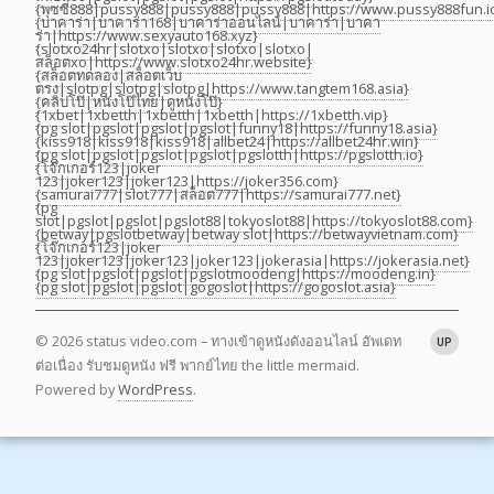
{พุซซี่888|pussy888|pussy888|pussy888|https://www.pussy888fun.i
{บาคาร่า|บาคาร่า168|บาคาร่าออนไลน์|บาคาร่า|บาคา
ร่า|https://www.sexyauto168.xyz}
{slotxo24hr|slotxo|slotxo|slotxo|slotxo|
สล็อตxo|https://www.slotxo24hr.website}
{สล็อตทดลอง|สล็อตเว็บ
ตรง|slotpg|slotpg|slotpg|https://www.tangtem168.asia}
{คลิปโป๊|หนังโป๊ไทย|ดูหนังโป๊}
{1xbet|1xbetth|1xbetth|1xbetth|https://1xbetth.vip}
{pg slot|pgslot|pgslot|pgslot|funny18|https://funny18.asia}
{kiss918|kiss918|kiss918|allbet24|https://allbet24hr.win}
{pg slot|pgslot|pgslot|pgslot|pgslotth|https://pgslotth.io}
{โจ๊กเกอร์123|joker
123|joker123|joker123|https://joker356.com}
{samurai777|slot777|สล็อต777|https://samurai777.net}
{pg
slot|pgslot|pgslot|pgslot88|tokyoslot88|https://tokyoslot88.com}
{betway|pgslotbetway|betway slot|https://betwayvietnam.com}
{โจ๊กเกอร์123|joker
123|joker123|joker123|joker123|jokerasia|https://jokerasia.net}
{pg slot|pgslot|pgslot|pgslotmoodeng|https://moodeng.in}
{pg slot|pgslot|pgslot|gogoslot|https://gogoslot.asia}
© 2026 status video.com – ทางเข้าดูหนังดังออนไลน์ อัพเดท
UP
ต่อเนื่อง รับชมดูหนัง ฟรี พากย์ไทย the little mermaid.
Powered by
WordPress
.