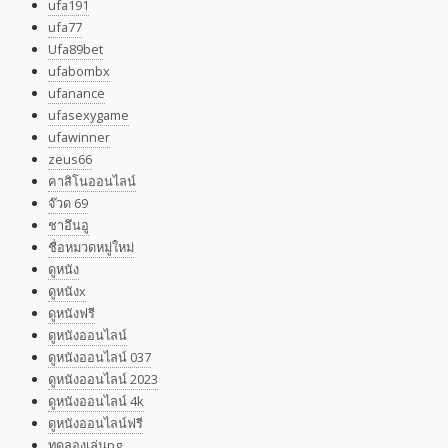
ufa191
ufa77
Ufa89bet
ufabombx
ufanance
ufasexygame
ufawinner
zeus66
คาสิโนออนไลน์
จ๊วด 69
ชาอึนอู
ชื่อหมวดหมู่ใหม่
ดูหนัง
ดูหนังx
ดูหนังฟรี
ดูหนังออนไลน์
ดูหนังออนไลน์ 037
ดูหนังออนไลน์ 2023
ดูหนังออนไลน์ 4k
ดูหนังออนไลน์ฟรี
ทดลองเล่นpg