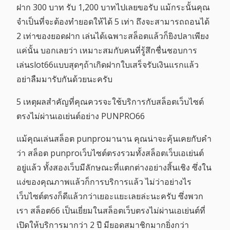
ฝาก 300 บาท รับ 1,200 บาทไปเลยขอรับ แม้กระนั้นคุณ
จำเป็นที่จะต้องทำยอดให้ได้ 5 เท่า ถึงจะสามารถถอนได้
2 เท่าของยอดฝาก เล่นได้เฉพาะสล็อตแล้วก็ยิงปลาเพียง
แค่นั้น บอกเลยว่า เหมาะสมกับคนที่รู้สึกชื่นชอบการ
เล่นslot66แบบสุดๆถ้าเกิดฝากใบเสร็จรับเงินแรกแล้ว
อย่าลืมมารับกันด้วยนะครับ
5 เหตุผลสำคัญที่คุณควรจะใช้บริการกับสล็อตเว็บไซต์
ตรงไม่ผ่านเอเย่นต์อย่าง PUNPRO66
แม้คุณเล่นสล็อต punproมานาน คุณน่าจะคุ้นเคยกับคำ
ว่า สล็อต punproเว็บไซต์ตรงรวมทั้งสล็อตเว็บเอเย่นต์
อยู่แล้ว ทั้งสองเว็บมีลักษณะที่แตกต่างอย่างสิ้นเชิง ซึ่งใน
แง่ของคุณภาพแล้วก็การบริการแล้ว ไม่ว่าอย่างไร
เว็บไซต์ตรงก็ดีแล้วกว่าเยอะแยะเลยล่ะนะครับ ซึ่งพวก
เรา สล็อต66 เป็นเยี่ยมในสล็อตเว็บตรงไม่ผ่านเอเย่นต์ที่
เปิดให้บริการมากว่า 2 ปี มียอดสมาชิกมากยิ่งกว่า