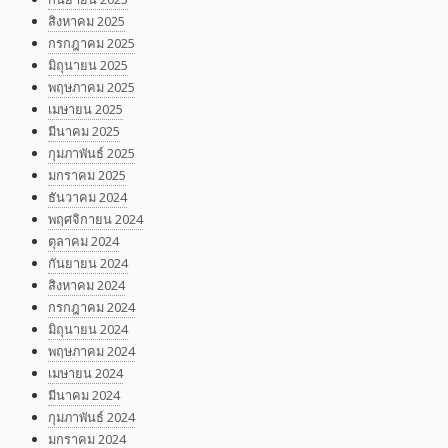
สิงหาคม 2025
กรกฎาคม 2025
มิถุนายน 2025
พฤษภาคม 2025
เมษายน 2025
มีนาคม 2025
กุมภาพันธ์ 2025
มกราคม 2025
ธันวาคม 2024
พฤศจิกายน 2024
ตุลาคม 2024
กันยายน 2024
สิงหาคม 2024
กรกฎาคม 2024
มิถุนายน 2024
พฤษภาคม 2024
เมษายน 2024
มีนาคม 2024
กุมภาพันธ์ 2024
มกราคม 2024