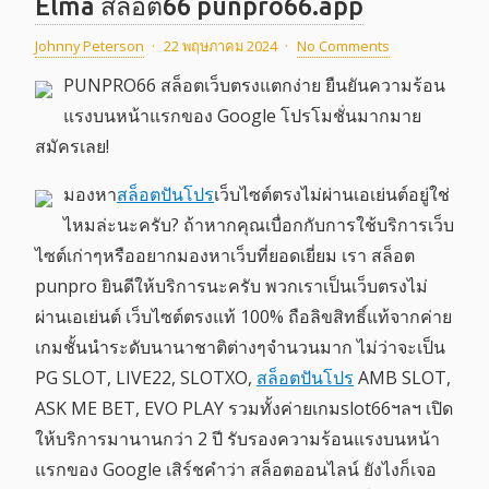
Elma สล็อต66 punpro66.app
Johnny Peterson
·
22 พฤษภาคม 2024
·
No Comments
PUNPRO66 สล็อตเว็บตรงแตกง่าย ยืนยันความร้อน
แรงบนหน้าแรกของ Google โปรโมชั่นมากมาย
สมัครเลย!
มองหา
สล็อตปันโปร
เว็บไซต์ตรงไม่ผ่านเอเย่นต์อยู่ใช่
ไหมล่ะนะครับ? ถ้าหากคุณเบื่อกกับการใช้บริการเว็บ
ไซต์เก่าๆหรืออยากมองหาเว็บที่ยอดเยี่ยม เรา สล็อต
punpro ยินดีให้บริการนะครับ พวกเราเป็นเว็บตรงไม่
ผ่านเอเย่นต์ เว็บไซต์ตรงแท้ 100% ถือลิขสิทธิ์แท้จากค่าย
เกมชั้นนำระดับนานาชาติต่างๆจำนวนมาก ไม่ว่าจะเป็น
PG SLOT, LIVE22, SLOTXO,
สล็อตปันโปร
AMB SLOT,
ASK ME BET, EVO PLAY รวมทั้งค่ายเกมslot66ฯลฯ เปิด
ให้บริการมานานกว่า 2 ปี รับรองความร้อนแรงบนหน้า
แรกของ Google เสิร์ชคำว่า สล็อตออนไลน์ ยังไงก็เจอ