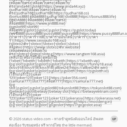
{สล็อตเว็บตรง|สล็อตเว็บตรง|สล็อตเว็บ
ตรง|jinda44|slot44|https://www.jinda44.xyz}
{judhai168|สล็อตเว็บตรง|สล็อตเว็บ
ตรง|judhai168|judhai168|https://judhai168.co}
{bonus888|สล็อต888|judhai168|slot888|https://bonus888.life}
{JINDA888|สล็อต888|สล็อตเว็บตรง|
สล็อต888|https://www.jin888.me}
{pgslot99|slot99|
สล็อต99|pgslot|pgslot|pgslot|https://pgslot.today}
{พุซซี่888|pussy888|pussy888|pussy888|https://www.pussy888fun.i
{บาคาร่า|บาคาร่า168|บาคาร่าออนไลน์|บาคาร่า|บาคา
ร่า|https://www.sexyauto168.xyz}
{slotxo24hr|slotxo|slotxo|slotxo|slotxo|
สล็อตxo|https://www.slotxo24hr.website}
{สล็อตทดลอง|สล็อตเว็บ
ตรง|slotpg|slotpg|slotpg|https://www.tangtem168.asia}
{คลิปโป๊|หนังโป๊ไทย|ดูหนังโป๊}
{1xbet|1xbetth|1xbetth|1xbetth|https://1xbetth.vip}
{pg slot|pgslot|pgslot|pgslot|funny18|https://funny18.asia}
{kiss918|kiss918|kiss918|allbet24|https://allbet24hr.win}
{pg slot|pgslot|pgslot|pgslot|pgslotth|https://pgslotth.io}
{โจ๊กเกอร์123|joker
123|joker123|joker123|https://joker356.com}
{samurai777|slot777|สล็อต777|https://samurai777.net}
{pg
slot|pgslot|pgslot|pgslot88|tokyoslot88|https://tokyoslot88.com}
{betway|pgslotbetway|betway slot|https://betwayvietnam.com}
{โจ๊กเกอร์123|joker
123|joker123|joker123|joker123|jokerasia|https://jokerasia.net}
{pg slot|pgslot|pgslot|pgslotmoodeng|https://moodeng.in}
{pg slot|pgslot|pgslot|gogoslot|https://gogoslot.asia}
© 2026 status video.com – ทางเข้าดูหนังดังออนไลน์ อัพเดท
UP
ต่อเนื่อง รับชมดูหนัง ฟรี พากย์ไทย the little mermaid.