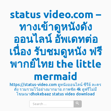
Skip
status video.com –
to
content
ทางเข้าดูหนังดัง
ออนไลน์ อัพเดทต่อ
เนื่อง รับชมดูหนัง ฟรี
พากย์ไทย the little
mermaid
https://status-video.com ดูหนังออนไลน์ ซีรีย์ ละคร
ดัง รวมรวมไว้อย่างมากมาย ภาพชัด 4k ดูฟรีไม่มี
โฆษณาdhokebaaz status video download
Search
for: