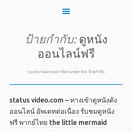
ป้ายกำกับ:
ดูหนัง
ออนไลน์ฟรี
1 posts have been filed under this ป้ายกำกับ.
status video.com – ทางเข้าดูหนังดัง
ออนไลน์ อัพเดทต่อเนื่อง รับชมดูหนัง
ฟรี พากย์ไทย the little mermaid