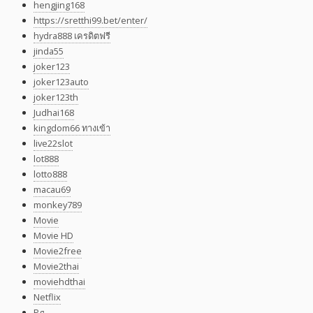
hengjing168
https://sretthi99.bet/enter/
hydra888 เครดิตฟรี
jinda55
joker123
joker123auto
joker123th
Judhai168
kingdom66 ทางเข้า
live22slot
lot888
lotto888
macau69
monkey789
Movie
Movie HD
Movie2free
Movie2thai
moviehdthai
Netflix
Pg