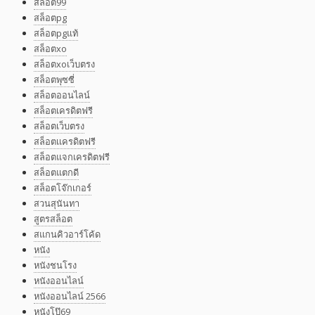
สล็อต99
สล็อตpg
สล็อตpgแท้
สล็อตxo
สล็อตxoเว็บตรง
สล็อตพุซซี่
สล็อตออนไลน์
สล็อตเครดิตฟรี
สล็อตเว็บตรง
สล็อตเเครดิตฟรี
สล็อตแจกเครดิตฟรี
สล็อตแตกดี
สล็อตโจ๊กเกอร์
สวนสุนันทา
สูตรสล็อต
สแกนคิวอาร์โค้ด
หนัง
หนังชนโรง
หนังออนไลน์
หนังออนไลน์ 2566
หนังโป๊69