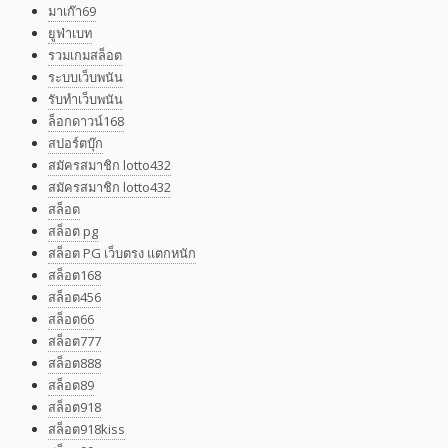
มาเก๊า69
ยูฟ่าเบท
รวมเกมสล็อต
ระบบเว็บพนัน
รับทำเว็บพนัน
ล็อกดาวน์168
สปอร์ตบุ๊ก
สมัครสมาชิก lotto432
สมัครสมาชิก lotto432
สล็อต
สล็อต pg
สล็อต PG เว็บตรง แตกหนัก
สล็อต168
สล็อต456
สล็อต66
สล็อต777
สล็อต888
สล็อต89
สล็อต918
สล็อต918kiss