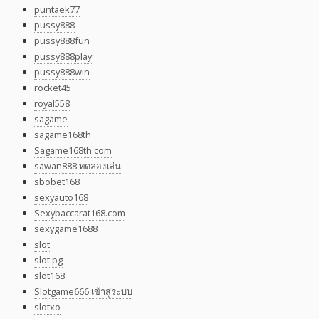
puntaek77
pussy888
pussy888fun
pussy888play
pussy888win
rocket45
royal558
sagame
sagame168th
Sagame168th.com
sawan888 ทดลองเล่น
sbobet168
sexyauto168
Sexybaccarat168.com
sexygame1688
slot
slot pg
slot168
Slotgame666 เข้าสู่ระบบ
slotxo