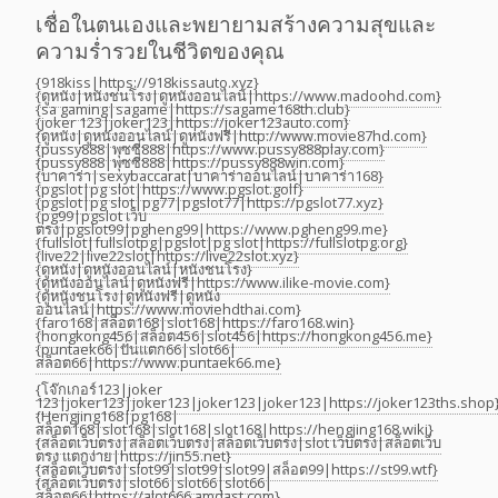
เชื่อในตนเองและพยายามสร้างความสุขและ
ความร่ำรวยในชีวิตของคุณ
{918kiss|https://918kissauto.xyz}
{ดูหนัง|หนังชนโรง|ดูหนังออนไลน์|https://www.madoohd.com}
{sa gaming|sagame|https://sagame168th.club}
{joker 123|joker123|https://joker123auto.com}
{ดูหนัง|ดูหนังออนไลน์|ดูหนังฟรี|http://www.movie87hd.com}
{pussy888|พุซซี่888|https://www.pussy888play.com}
{pussy888|พุซซี่888|https://pussy888win.com}
{บาคาร่า|sexybaccarat|บาคาร่าออนไลน์|บาคาร่า168}
{pgslot|pg slot|https://www.pgslot.golf}
{pgslot|pg slot|pg77|pgslot77|https://pgslot77.xyz}
{pg99|pgslot เว็บ
ตรง|pgslot99|pgheng99|https://www.pgheng99.me}
{fullslot|fullslotpg|pgslot|pg slot|https://fullslotpg.org}
{live22|live22slot|https://live22slot.xyz}
{ดูหนัง|ดูหนังออนไลน์|หนังชนโรง}
{ดูหนังออนไลน์|ดูหนังฟรี|https://www.ilike-movie.com}
{ดูหนังชนโรง|ดูหนังฟรี|ดูหนัง
ออนไลน์|https://www.moviehdthai.com}
{faro168|สล็อต168|slot168|https://faro168.win}
{hongkong456|สล็อต456|slot456|https://hongkong456.me}
{puntaek66|ปั่นแตก66|slot66|
สล็อต66|https://www.puntaek66.me}
{โจ๊กเกอร์123|joker
123|joker123|joker123|joker123|joker123|https://joker123ths.shop
{Hengjing168|pg168|
สล็อต168|slot168|slot168|slot168|https://hengjing168.wiki}
{สล็อตเว็บตรง|สล็อตเว็บตรง|สล็อตเว็บตรง|slot เว็บตรง|สล็อตเว็บ
ตรง แตกง่าย|https://jin55.net}
{สล็อตเว็บตรง|slot99|slot99|slot99|สล็อต99|https://st99.wtf}
{สล็อตเว็บตรง|slot66|slot66|slot66|
สล็อต66|https://alot666.amdast.com}