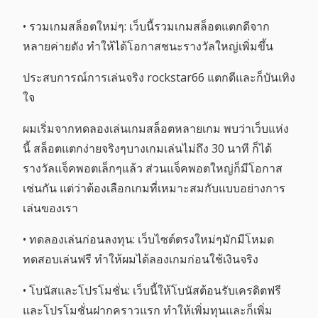
• รวมเกมสล็อตใหม่ๆ: เว็บนี้รวมเกมสล็อตแตกดีจาก
หลายค่ายดัง ทำให้ได้โอกาสชนะรางวัลใหญ่เพิ่มขึ้น
ประสบการณ์การเล่นจริง rockstar66 แตกดีและก็บันเทิง
ใจ
ผมเริ่มจากทดลองเล่นเกมสล็อตหลายเกม พบว่าเว็บแห่ง
นี้ สล็อตแตกง่ายจริงๆบางเกมเล่นไม่ถึง 30 นาที ก็ได้
รางวัลแจ็คพอตเล็กๆแล้ว ส่วนแจ็คพอตใหญ่ก็มีโอกาส
เช่นกัน แต่ว่าต้องเลือกเกมที่เหมาะสมกับแบบอย่างการ
เล่นของเรา
• ทดลองเล่นก่อนลงทุน: เว็บไซต์ตรงใหม่ๆมักมีโหมด
ทดสอบเล่นฟรี ทำให้ผมได้ลองเกมก่อนใช้เงินจริง
• โบนัสและโปรโมชั่น: เว็บนี้ให้โบนัสต้อนรับเครดิตฟรี
และโปรโมชั่นฝากคราวแรก ทำให้เพิ่มทุนและก็เพิ่ม