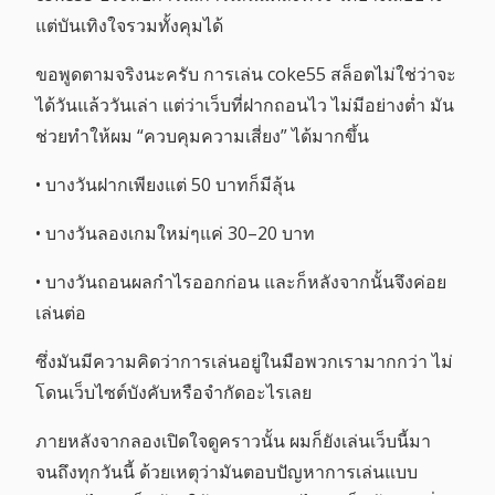
แต่บันเทิงใจรวมทั้งคุมได้
ขอพูดตามจริงนะครับ การเล่น coke55 สล็อตไม่ใช่ว่าจะ
ได้วันแล้ววันเล่า แต่ว่าเว็บที่ฝากถอนไว ไม่มีอย่างต่ำ มัน
ช่วยทำให้ผม “ควบคุมความเสี่ยง” ได้มากขึ้น
• บางวันฝากเพียงแต่ 50 บาทก็มีลุ้น
• บางวันลองเกมใหม่ๆแค่ 30–20 บาท
• บางวันถอนผลกำไรออกก่อน และก็หลังจากนั้นจึงค่อย
เล่นต่อ
ซึ่งมันมีความคิดว่าการเล่นอยู่ในมือพวกเรามากกว่า ไม่
โดนเว็บไซต์บังคับหรือจำกัดอะไรเลย
ภายหลังจากลองเปิดใจดูคราวนั้น ผมก็ยังเล่นเว็บนี้มา
จนถึงทุกวันนี้ ด้วยเหตุว่ามันตอบปัญหาการเล่นแบบ