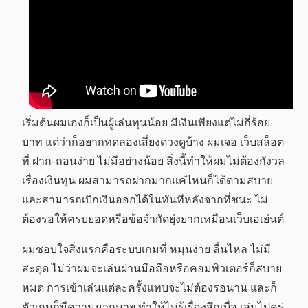
เริ่มต้นผมเองก็เป็นผู้เล่นทุนน้อย มีเงินเพียงแต่ไม่กี่ร้อย
บาท แต่ว่าก็อยากทดลองเสี่ยงดวงดูบ้าง ผมเจอ เว็บสล็อต
ที่ ฝาก-ถอนง่าย ไม่มีอย่างน้อย สิ่งนี้ทำให้ผมไม่ต้องกังวล
เรื่องเงินทุน ผมสามารถฝากมากแค่ไหนก็ได้ตามสบาย
และสามารถเบิกเงินออกได้ในทันทีหลังจากที่ชนะ ไม่
ต้องรอให้ครบยอดหรือข้อจำกัดยุ่งยากเหมือนเว็บเอเย่นต์
ผมชอบใจสิ่งแรกคือระบบเกมที่ หมุนง่าย ลื่นไหล ไม่มี
สะดุด ไม่ว่าผมจะเล่นผ่านมือถือหรือคอมพิวเตอร์ก็สบาย
หมด การเข้าเล่นแต่ละครั้งแทบจะไม่ต้องรอนาน และก็
ตัวเกมก็มีความมากมาย ทำให้ไม่รู้เรื่องสึกเบื่อ เล่นไปครู่