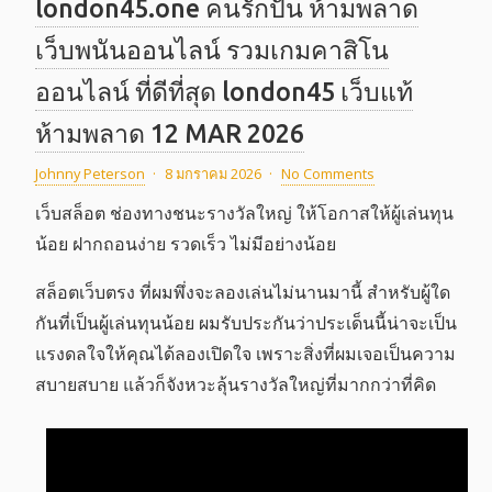
london45.one คนรักปั่น ห้ามพลาด
เว็บพนันออนไลน์ รวมเกมคาสิโน
ออนไลน์ ที่ดีที่สุด london45 เว็บแท้
ห้ามพลาด 12 MAR 2026
Johnny Peterson
·
8 มกราคม 2026
·
No Comments
เว็บสล็อต ช่องทางชนะรางวัลใหญ่ ให้โอกาสให้ผู้เล่นทุน
น้อย ฝากถอนง่าย รวดเร็ว ไม่มีอย่างน้อย
สล็อตเว็บตรง ที่ผมพึ่งจะลองเล่นไม่นานมานี้ สำหรับผู้ใด
กันที่เป็นผู้เล่นทุนน้อย ผมรับประกันว่าประเด็นนี้น่าจะเป็น
แรงดลใจให้คุณได้ลองเปิดใจ เพราะสิ่งที่ผมเจอเป็นความ
สบายสบาย แล้วก็จังหวะลุ้นรางวัลใหญ่ที่มากกว่าที่คิด