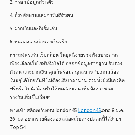
2. กรอกข้อมูลส่วนตัว
4. ตั้งรหัสผ่านและการันตีตัวตน
5. ฝากเงินและก็เริ่มเล่น
6. ทดลองเล่นก่อนลงเงินจริง
การสมัครเล่น เว็บสล็อต ในยุคนี้ง่ายรวมทั้งสบายมาก
เพียงเลือกเว็บไซต์เชื่อใจได้ กรอกข้อมูลรากฐาน รับรอง
ตัวตน และฝากเงิน คุณก็พร้อมสนุกสนานกับเกมสล็อต
ใหม่ๆได้โดยทันที ไม่ต้องเสียเวลานาน รวมทั้งยังมีเครดิต
ฟรีหรือโบนัสต้อนรับให้ทดสอบเล่น เพิ่มจังหวะชนะ
รางวัลเพิ่มขึ้นเรื่อยๆ
ทางเข้า สล็อตเว็บตรง london45
London45
.one 8 ม.ค.
26 Ida อยากรวยต้องลอง สล็อตเว็บตรงปลดหนี้ได้ง่ายๆ
Top 54