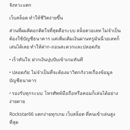
จังหวะแตก
เว็บสล็อต ทำให้ชีวิตง่ายขึ้น
ส่วนที่ผมติดอกติดใจที่สุดคือระบบ สล็อตวอเลท ไม่จำเป็น
ต้องใช้บัญชีธนาคาร แค่เพิ่มเติมเงินผ่านทรูมันนี่วอเลทก็
เล่นได้เลย ทำให้ฝาก-ถอนสะดวกและปลอดภัย
• เร็วทันใจ: ฝากเงินปุบปับเข้าเกมทันที
• ปลอดภัย: ไม่จำเป็นที่จะต้องมาวิตกกังวลเรื่องข้อมูล
บัญชีธนาคาร
• รองรับทุกระบบ: โทรศัพท์มือถือหรือคอมก็เล่นได้อย่าง
ง่ายดาย
Rockstar66 แตกง่ายทุกเกม เว็บสล็อต ที่คนเข้าเล่นสูง
ที่สุด