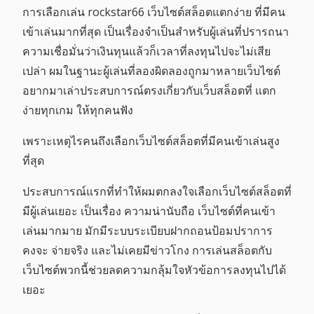
การเลือกเล่น rockstar66 เว็บไซต์สล็อตแตกง่าย ที่มีคน
เข้าเล่นมากที่สุด เป็นเรื่องจำเป็นสำหรับผู้เล่นที่ปรารถนา
ความเชื่อมั่นว่าเงินทุนแล้วก็เวลาที่ลงทุนไปจะไม่เสีย
เปล่า ผมในฐานะผู้เล่นที่ลองผิดลองถูกมาหลายเว็บไซต์
อยากมาเล่าประสบการณ์ตรงเกี่ยวกับเว็บสล็อตที่ แตก
ง่ายทุกเกม ให้ทุกคนฟัง
เพราะเหตุไรคนถึงเลือกเว็บไซต์สล็อตที่มีคนเข้าเล่นสูง
ที่สุด
ประสบการณ์แรกที่ทำให้ผมตกลงใจเลือกเว็บไซต์สล็อตที่
มีผู้เล่นเยอะ เป็นเรื่อง ความน่านับถือ เว็บไซต์ที่คนเข้า
เล่นมากมาย มักมีระบบระเบียบฝากถอนป้อมปราการ
คงจะ จ่ายจริง และไม่เคยมีข่าวโกง การเล่นสล็อตกับ
เว็บไซต์พวกนี้ช่วยลดความกลุ้มใจหัวข้อการลงทุนไปได้
เยอะ