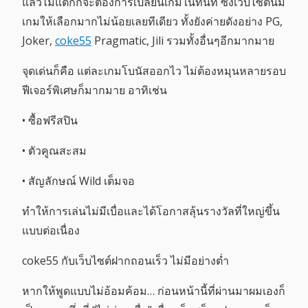
แล้วไม่แตกก็จะต้องการเปลี่ยนเกมในทันที ซึ่งเว็บไซต์นี้มี
เกมให้เลือกมากไม่น้อยเลยทีเดียว ทั้งยังค่ายดังอย่าง PG,
Joker,
coke55
Pragmatic, Jili รวมทั้งอื่นๆอีกมากมาย
จุดเด่นก็คือ แต่ละเกมโบนัสออกไว ไม่ต้องหมุนหลายรอบ
ฟีเจอร์พิเศษก็มากมาย อาทิเช่น
• ซื้อฟรีสปิน
• ตัวคูณสะสม
• สัญลักษณ์ Wild เต็มจอ
ทำให้การเล่นไม่มีเบื่อและได้โอกาสลุ้นรางวัลที่ใหญ่ขึ้น
แบบต่อเนื่อง
coke55 กับเว็บไซต์ฝากถอนเร็ว ไม่มีอย่างต่ำ
หากให้พูดแบบไม่อ้อมค้อม… ก่อนหน้านี้ที่ผ่านมาผมเองก็