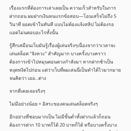
เรื่องแรกที่ต้องการเล่าเลยเป็น ความเร็วสำหรับในการ
ฝากถอน ผมฝากเงินหนแรกข้อสอบ—โอนเสร็จไม่ถึง 5
วินาที ยอดเข้าในทันที แบบไม่ต้องแจ้งสลิป ไม่ต้องรอ
แอดไม่นตอบอะไรทั้งนั้น
รู้สึกเสมือนเว็บมันรู้เรื่องผู้เล่นจริงๆเนื่องจากว่าเวลาจะ
เล่นสล็อต “จังหวะ” สำคัญมาก บางครั้งบางคราว
ต้องการเข้าไปหมุนตอนดวงกำลังมา หากฝากช้าเป็น
หงุดหงิดไปก่อน แต่ว่าเว็บที่ผมเล่นนี่เป็นทำได้ไวมากมาย
จนคิดว่า เออ…ต่าง
จากที่เคยเจอจริงๆ
ไม่มีอย่างน้อย = อิสระของคนเล่นสล็อตจริงๆ
อีกอย่างที่ชอบมากเป็น ไม่มีขั้นต่ำทั้งฝากแล้วก็ถอน
ต้องการฝาก 10 บาทก็ได้ 20 บาทก็ได้ หรือบางครั้งบาง