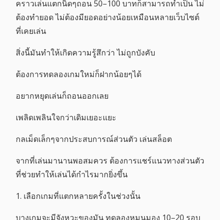
คราวเล่นแตกนิดๆถอน 50–100 บาทก็สามารถทำเป็น ไม่
ต้องทำยอด ไม่ต้องมียอดอย่างน้อยเหมือนหลายเว็บไซต์
ที่เคยเล่น
สิ่งนี้มันทำให้เกิดความรู้สึกว่า ไม่ถูกบังคับ
ต้องการทดลองเกมใหม่ก็ฝากน้อยๆได้
อยากหยุดเล่นก็ถอนออกเลย
เพลิดเพลินใจกว่าเดิมเยอะแยะ
กลเม็ดเล็กๆจากประสบการณ์ส่วนตัว เล่นสล็อต
จากที่เล่นมานานพอสมควร ต้องการแชร์แนวทางส่วนตัว
ที่ช่วยทำให้เล่นได้กำไรมากยิ่งขึ้น
1. เลือกเกมที่แตกหลายครั้งในช่วงนั้น
บางเกมจะมีจังหวะของมัน ทดลองหมุนมอง 10–20 รอบ