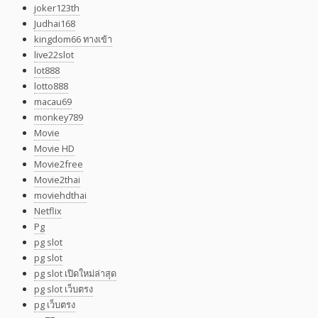
joker123th
Judhai168
kingdom66 ทางเข้า
live22slot
lot888
lotto888
macau69
monkey789
Movie
Movie HD
Movie2free
Movie2thai
moviehdthai
Netflix
Pg
pg slot
pg slot
pg slot เปิดใหม่ล่าสุด
pg slot เว็บตรง
pg เว็บตรง