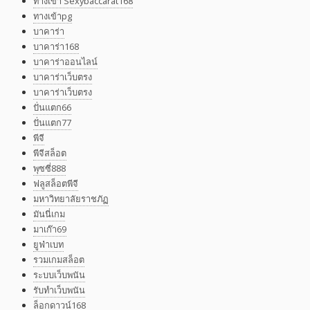
ทางเข้า Sexybaccarat168
ทางเข้าpg
บาคาร่า
บาคาร่า168
บาคาร่าออนไลน์
บาคาร่าเว็บตรง
บาคาร่าเว็บตรง
ปั่นแตก66
ปั่นแตก77
พีจี
พีจีสล็อต
พุซซี่888
ฟลูสล็อตพีจี
มหาวิทยาลัยราชภัฏ
มันนี่เกม
มาเก๊า69
ยูฟ่าเบท
รวมเกมสล็อต
ระบบเว็บพนัน
รับทำเว็บพนัน
ล็อกดาวน์168