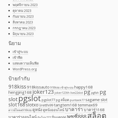
พฤศจิกายน 2023
ตุลาคม 2023
กันยายน 2023
สิงหาคม 2023
กรกฎาคม 2023
มิถุนายน 2023
นิยาม
เข้าสู่ระบบ
เข้าฟีด
แสดงความเห็นฟีด
WordPress.org
ป้ายกำกับ
918kiss
918kissauto
happy168
918kiss เข้าสู่ระบบ
joker123
pg
pg
hengjing168
joker123th
live22slot
pgfish
pgslot
slot
sagame
slot
pgslot77
pg สล็อต
puntaek77
slot168
slotxo
tangtem168
temmax69
sretthi99
บาคาร่า
ดูหนัง
บาคาร่า168
ดูหนังออนไลน์
ดาวน์โหลด918kiss
สล็อต
พุซซี่888
บาคาร่าออนไลน์
ปั่นแตก66
ปันโปร777