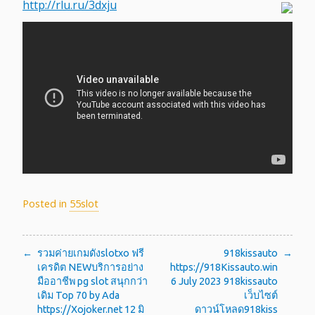
http://rlu.ru/3dxju
Posted in
55slot
แนะแนว
รวมค่ายเกมดังslotxo ฟรี
918kissauto
เครดิต NEWบริการอย่าง
https://918Kissauto.win
เรื่อง
มืออาชีพ pg slot สนุกกว่า
6 July 2023 918kissauto
เดิม Top 70 by Ada
เว็บไซต์
https://Xojoker.net 12 มิ
ดาวน์โหลด918kiss