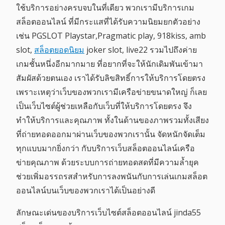
ใช้บริการอย่างครบจบในที่เดียว พวกเรามีบริการเกม
สล็อตออนไลน์ ที่มีกระแสที่ได้รับความนิยมยกตัวอย่าง
เช่น PGSLOT Playstar,Pragmatic play, 918kiss, amb
slot,
สล็อตยอดนิยม
joker slot, live22 รวมไปถึงค่าย
เกมชั้นหนึ่งอีกมากมาย ที่อยากที่จะให้นักเดิมพันเข้ามา
สัมผัสด้วยตนเอง เราได้รับลิขสิทธิ์การให้บริการโดยตรง
เพราะเหตุว่าเว็บของพวกเรามีเครือข่ายขนาดใหญ่ ก็เลย
เป็นเว็บไซต์ผู้ช่วยเหลือกับเว็บที่ให้บริการโดยตรง จึง
ทำให้บริการและคุณภาพ ทั้งในด้านของภาพรวมทั้งเสียง
ที่ถ่ายทอดออกมาผ่านเว็บของพวกเรานั้น จัดหนักจัดเต็ม
ทุกแบบมากยิ่งกว่า กับบริการเว็บสล็อตออนไลน์เครือ
ข่ายคุณภาพ ด้วยระบบการถ่ายทอดสดที่มีความล้ำยุค
ช่วยเพิ่มอรรถรสสำหรับการลงพนันกับการเล่นเกมสล็อต
ออนไลน์บนเว็บของพวกเราได้เป็นอย่างดี
ลักษณะเด่นของบริการเว็บไซต์สล็อตออนไลน์ jinda55