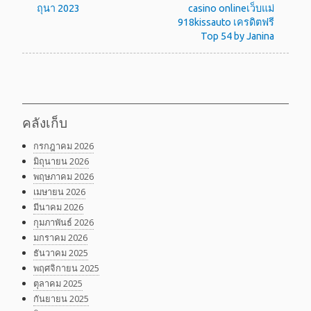
ถุนา 2023
casino onlineเว็บแม่
918kissauto เครดิตฟรี
Top 54 by Janina
คลังเก็บ
กรกฎาคม 2026
มิถุนายน 2026
พฤษภาคม 2026
เมษายน 2026
มีนาคม 2026
กุมภาพันธ์ 2026
มกราคม 2026
ธันวาคม 2025
พฤศจิกายน 2025
ตุลาคม 2025
กันยายน 2025