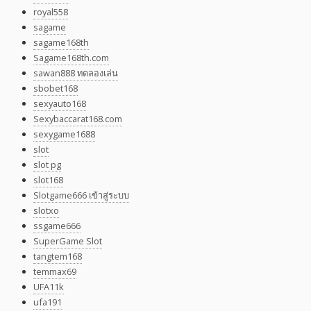
royal558
sagame
sagame168th
Sagame168th.com
sawan888 ทดลองเล่น
sbobet168
sexyauto168
Sexybaccarat168.com
sexygame1688
slot
slot pg
slot168
Slotgame666 เข้าสู่ระบบ
slotxo
ssgame666
SuperGame Slot
tangtem168
temmax69
UFA11k
ufa191