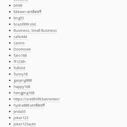
bh99
bkkwin เครดิตฟรี
bng55
brazil999 slot
Business, Small Business
cafe444
casino
Doomovie
faro168
ff123th
fullslot
funny18
gaojing888
happy168
hengjing168
https://sretthi99.bet/enter/
hydra888 เครดิตฟรี
jinda55
joker123
joker123auto