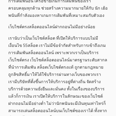
การเดิมพันอื่น เครือข่ายเกมการเดิมพันของเรา
ครอบคลุมทุกด้าน ช่วยสร้างความมากมายให้กับ นัก เฮ้อ
พนันที่กำลังมองหาเกมการเดิมพันที่เหมาะสมกับตัวเอง
เว็บไซต์ตรงสล็อตออนไลน์ฝากถอนไม่มีอย่างน้อย
เรานับว่าเป็นเว็บไซต์สล็อต ที่เปิดให้บริการแบบไม่มี
เงื่อนไข 55สล็อต เราไม่มีข้อจำกัดสำหรับการเข้าถึงเกม
การเดิมพันสล็อตออนไลน์ เพราะพวกเราเป็นบริการ
เว็บไซต์ตรง เว็บไซต์สล็อตออนไลน์มาตรฐานระดับสากล
ที่นำการเดิมพัน สล็อตเว็บไซต์ตรงแท้ ถูกตามกฎหมาย
ถูกลิขสิทธิ์มาให้ได้ใช้บริการผ่านทางเว็บของพวกเรา
เรามีบริษัทที่ตั้งขึ้นการให้บริการอยู่ที่ต่างถิ่น จัดสร้าง
บริการด้วยความยั่งยืนและมั่นคง ทั้งในเรื่องของบริการ
แล้วก็การเงิน เราเปิดให้บริการในลักษณะของเว็บไซต์
ฝากถอนไม่มีอย่างต่ำ ไม่ว่านักพนันจะมีเงินทุนเท่าไหร่ก็
สามารถเล่นสล็อตออนไลน์บนเว็บไซต์ของเราได้ ทั้งหาก