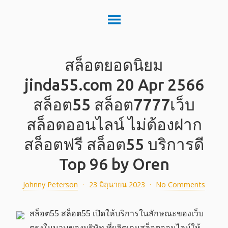
สล็อตยอดนิยม
jinda55.com 20 Apr 2566
สล็อต55 สล็อต7777เว็บ
สล็อตออนไลน์ ไม่ต้องฝาก
สล็อตฟรี สล็อต55 บริการดี
Top 96 by Oren
Johnny Peterson
·
23 มิถุนายน 2023
·
No Comments
สล็อต55 สล็อต55 เปิดให้บริการในลักษณะของเว็บ
ตรงในนามของบริษัท ที่ผลิตเกมสล็อตออนไลน์ให้