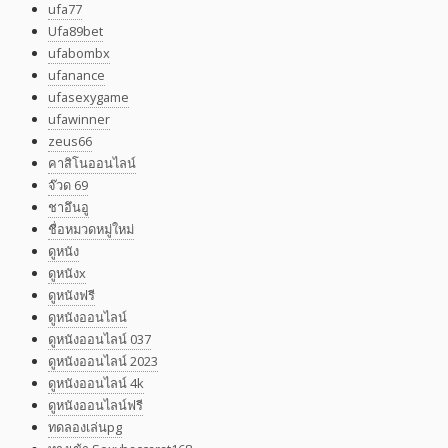
ufa77
Ufa89bet
ufabombx
ufanance
ufasexygame
ufawinner
zeus66
คาสิโนออนไลน์
จ๊วด 69
ชาอึนอู
ชื่อหมวดหมู่ใหม่
ดูหนัง
ดูหนังx
ดูหนังฟรี
ดูหนังออนไลน์
ดูหนังออนไลน์ 037
ดูหนังออนไลน์ 2023
ดูหนังออนไลน์ 4k
ดูหนังออนไลน์ฟรี
ทดลองเล่นpg