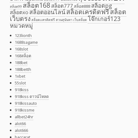
สล็อต168
สล็อตpg
สล็อต777
สล็อต888
สล็อต99
สล็อตเครดิตฟรี
สล็อต
สล็อตออนไลน์
สล็อตxo
เว็บตรง
โจ๊กเกอร์123
สล็อตเเครดิตฟรี
สวนสุนันทา
เว็บสล็อต
หมวดหมู่
123lionth
1688sagame
168slot
168สล็อต
188bet
188betth
1xbet
55slot
918kiss
918kiss ดาวน์โหลด
918kissauto
918kissme
allbet24hr
alot66
alot666
baccarat