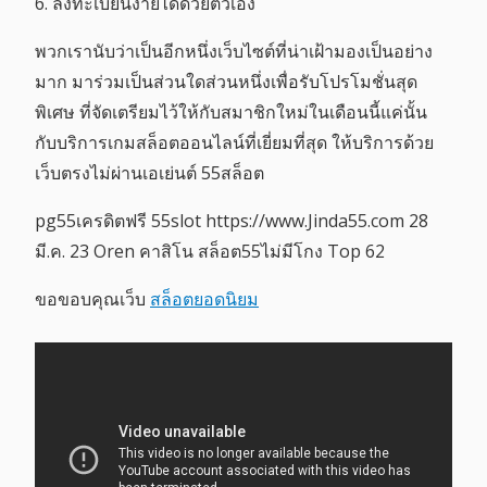
6. ลงทะเบียนง่ายได้ด้วยตัวเอง
พวกเรานับว่าเป็นอีกหนึ่งเว็บไซต์ที่น่าเฝ้ามองเป็นอย่าง
มาก มาร่วมเป็นส่วนใดส่วนหนึ่งเพื่อรับโปรโมชั่นสุด
พิเศษ ที่จัดเตรียมไว้ให้กับสมาชิกใหม่ในเดือนนี้แค่นั้น
กับบริการเกมสล็อตออนไลน์ที่เยี่ยมที่สุด ให้บริการด้วย
เว็บตรงไม่ผ่านเอเย่นต์ 55สล็อต
pg55เครดิตฟรี 55slot https://www.Jinda55.com 28
มี.ค. 23 Oren คาสิโน สล็อต55ไม่มีโกง Top 62
ขอขอบคุณเว็บ
สล็อตยอดนิยม