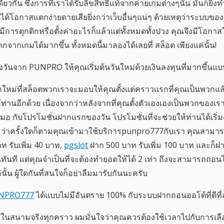
วกัน ซึ่งการที่เราได้รับลิขสิทธิ์แท้จากค่ายเกมต่างๆนั้น มันก็ยิ่
ด้โอกาสแตกง่ายดายเสียยิ่งกว่าเว็บอื่นๆแน่ๆ ด้วยเหตุว่าระบบ
ารตุกติกหรือตั้งค่าอะไรก็แล้วแต่ทั้งหมดทั้งปวง คุณจึงมีโอกาสใ
ากเกมได้มากขึ้น ทั้งหมดนี้มาลองได้เลยที่ สล็อต เพียงแค่นั้น!
ันจาก PUNPRO ให้คุณเริ่มต้นวันใหม่ด้วยเงินลงทุนที่มากขึ้นแ
ม่ที่สล็อตพวกเราจะมอบให้คุณตั้งแต่คราวแรกที่คุณเป็นพวกแล้วน
่านอีกด้วย เนื่องจากว่าหลังจากที่คุณตั้งตัวเองเองเป็นพวกของเร
มอ กับโปรโมชั่นฝากแรกของวัน โปรโมชั่นที่จะช่วยให้ท่านได้เริ่มต้
ว่าครั้งใดก็ตามคุณเข้ามาใช้บริการpunpro777กับเรา คุณสามารถเ
ท รับเพิ่ม 40 บาท,
pgslot
ฝาก 500 บาท รับเพิ่ม 100 บาท และก็ฝา
นที แต่คุณจำเป็นที่จะต้องทำยอดให้ได้ 2 เท่า ถึงจะสามารถถอนไ
นั้น ผู้ใดกันที่สนใจก็อย่าลืมมารับกันนะครับ
NPRO777
ได้แบบไม่มีอันตราย 100% กับระบบฝากถอนออโต้ที่ดีที่ส
ลงในสนามจริงทุกคราว ผมมั่นใจว่าคุณควรต้องใช้เวลาไปกับการเลื