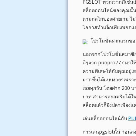
PGSLOT พวกเราก็มีเช่นเดีย
สล็อตออนไลน์ของคุณนั้นไ
ตามกลไกของค่ายเกม ไม่มีก
โอกาสทำแจ็กเพียงพอตแตกจ
โปรโมชั่นฝากแรกของว
นอกจากโปรโมชั่นสมาชิกให
ดีๆจาก punpro777 มาให้ท
ความพิเศษให้กับคุณอยู่เส
มากขึ้นได้แบบง่ายๆเพราะ
เลยทุกวัน โดยฝาก 200 บา
บาท สามารถยอมรับได้ในทั
สล็อตแล้วก็ยิงปลาเพียงแค่
เล่นสล็อตออนไลน์กับ
PU
การเล่นpgslotนั้น ก่อน