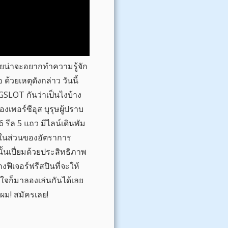
้อยน่าจะอยากทำความรู้จัก
ด้วยเหตุดังกล่าว วันนี้
SLOT กันว่าเป็นไงบ้าง
พอร์ซีอุส บุรุษผู้ปราบ
รีล 5 แถว มีไลน์เดินพัม
ท ในส่วนของอัตราการ
นั้นเปี่ยมด้วยประสิทธิภาพ
งฟีเจอร์ฟรีสปินที่จะให้
ใจก็มาลองเล่นกันได้เลย
ผม! สมัครเลย!