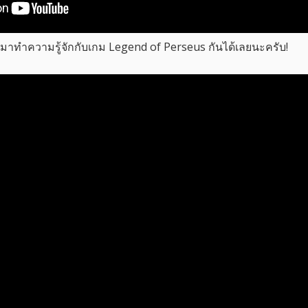
มาทำความรู้จักกับเกม Legend of Perseus กันได้เลยนะครับ!