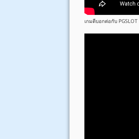
เกมดีบอกต่อกับ PGSLOT 