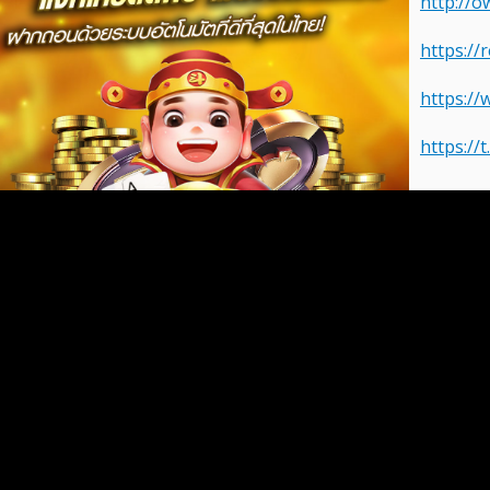
http://
https://
https://
https:/