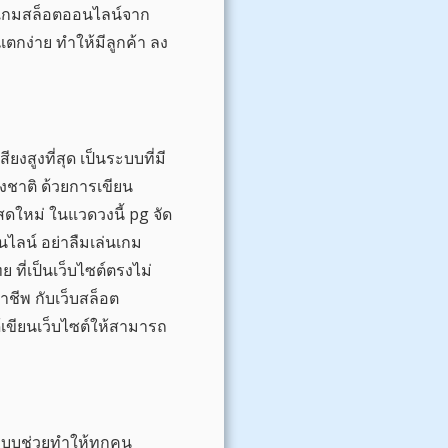
ล่นเกมสล็อตออนไลน์จาก
แตกง่าย ทำให้มีลูกค้า ลง
เสียงสูงที่สุด เป็นระบบที่มี
างชาติ ด้วยการเขียน
ดใหม่ ในแวดวงนี้ pg จัด
ไลน์ อย่าลืมเล่นเกม
 ที่เป็นเว็บไซต์ตรงไม่
าชีพ กับเว็บสล็อต
้เขียนเว็บไซต์ให้สามารถ
ีระบบช่วยทำให้ทุกคน