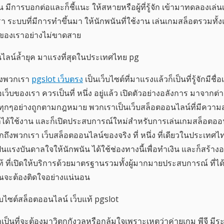
น มีการบอกต่อและก็ชี้แนะ ให้สหายหรือผู้ที่รู้จัก เข้ามาทดลองเ
เรา ระบบที่มีการทำขึ้นมา ให้นักพนันที่ใช้งาน เล่นเกมสล็อตรวมทั้ง
ต์ของเราอย่างไม่ขาดสาย
ไลน์ล้ำยุค มาแรงที่สุดในประเทศไทย pg
องพวกเรา
pgslot เว็บตรง
เป็นเว็บไซต์ที่มาแรงแล้วก็เป็นที่รู้จักมีชื่อ
เว็บของเรา ควรเป็นที่ หนึ่ง อยู่แล้ว เปิดตัวอย่างอลังการ มาจากต่
่งทุกๆอย่างถูกตามกฎหมาย พวกเราเป็นเว็บสล็อตออนไลน์ที่มีความส
้าได้ใช้งาน และก็เปิดประสบการณ์ใหม่สำหรับการเล่นเกมสล็อตออน
ึงพวกเรา เว็บสล็อตออนไลน์ของจริง ที่ หนึ่ง ที่เดียวในประเทศไทย
ป็นแรงบันดาลใจให้นักพนัน ได้ใช้ช่องทางนี้เพื่อทำเงิน และก็สร้างอ
 ที่เปิดให้บริการด้วยมาตรฐานรวมทั้งผู้มากมายประสบการณ์ ที่ได
าคุณจะต้องติดใจอย่างแน่นอน
็บไซต์สล็อตออนไลน์ เว็บแท้ pgslot
่จำเป็นที่จะต้องมาวิตกกังวลหรือกลุ้มใจเพราะเหตุว่าค่ายเกม พีจี ม