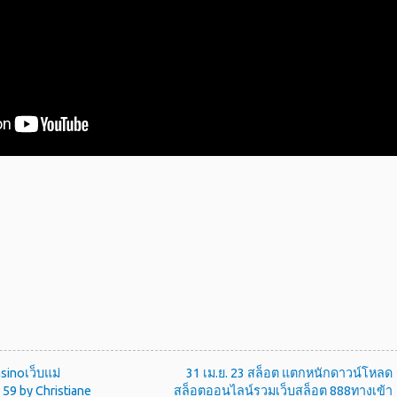
sinoเว็บแม่
31 เม.ย. 23 สล็อต แตกหนักดาวน์โหลด
59 by Christiane
สล็อตออนไลน์รวมเว็บสล็อต 888ทางเข้า