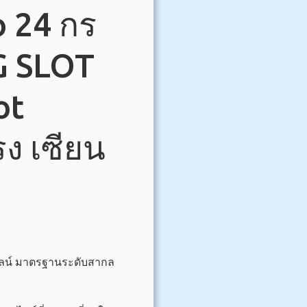
o 24 กร
G SLOT
ot
รง เซียน
a
ไลน์ มาตรฐานระดับสากล