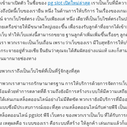
เข้ามาเปิดตัว ในชื่อของ
pg slot เปิดใหม่ล่าสุด
เราเป็นเว็บที่มีคว
ถึงบัดนี้เว็บของเรายืน หนึ่ง ในด้านการให้บริการ ในเรื่องของเกม
 จากเว็บไซต์ตรง เป็นเว็บเพียงแค่ หนึ่ง เดียวที่เป็นเว็บไซต์ตร
เครือข่ายให้มีขนาดใหญ่เยอะขึ้น เพื่อรองรับลูกค้าที่อยากได้เข้าม
เว็บ ทำให้เว็บแห่งนี้สามารถขยาย ฐานลูกค้าเพิ่มเพิ่มขึ้นเรื่อยๆ ลูก
งเรา พวกเราจะเป็นเว็บเถื่อน เพราะว่าเว็บของเรา มีใบสุทธิการให้บ
กระจายอยู่ทั่วเอเชีย ยืนยันว่าคุณจะได้สัมผัสอย่างแน่แท้ และก็ส
ผ่านมากมายช่องทาง
ราถึงเป็นเว็บไซต์ที่เป็นที่รู้จักสูงที่สุด
กว่าพวกเราสามารถรักษามาตรฐาน การให้บริการด้วยการจัดการเว็บ
 พร้อมด้วยทำการตลาดที่ดี รวมถึงยังมีการสร้างระบบให้มีความเส
ได้เล่นเกมสล็อตออนไลน์อย่างไม่มีติดขัด พวกเรายังมีบริการที่มืออ
บบซึ่งมีประสบการณ์เยอะที่สุด เกมสล็อตออนไลน์กับค่ายพีจี เป็นเว็บไซ
อตออนไลน์ pgslot พีจี เว็บตรง ของพวกเราเป็นเว็บ ที่ได้รับการก
ึ่ง เหตุผลคือ ระบบของเรา คือระบบที่สร้าง ให้ลูกค้า เล่นเกมแล้วก็