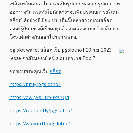
เพลิดเพลินเสมอ ไม่ว่าจะเป็นรูปแบบของเกมรูปแบบการ
ออกรางวัล กระทั่งโบนัสต่างๆจะเพิ่มประสบการณ์ เล่น
สล็อตได้อย่างดีเยี่ยม ประเด็นนี้เหล่าสาวกเกมสล็อต
คงจะรู้กันอย่างดีเยี่ยมอยู่แล้ว เกมแต่ละค่ายก็จะมีความ
โดนเด่นต่างกันออกไปๆมาๆกมาย
pg slot wallet สล็อต เว็บ pgslotno1 29 ก.ย. 2023
Jesse คาสิโนออนไลน์ slotแตกง่าย Top 7
ขอขอบพระคุณเว็บ
สล็อต
https://bit.ly/pgslotno1
https://ow.ly/XUfc50PKYQq
https://rebrand.ly/pgslotno1
https://wow.in.th/pgslotno1