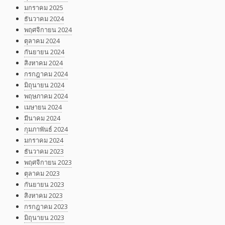
มกราคม 2025
ธันวาคม 2024
พฤศจิกายน 2024
ตุลาคม 2024
กันยายน 2024
สิงหาคม 2024
กรกฎาคม 2024
มิถุนายน 2024
พฤษภาคม 2024
เมษายน 2024
มีนาคม 2024
กุมภาพันธ์ 2024
มกราคม 2024
ธันวาคม 2023
พฤศจิกายน 2023
ตุลาคม 2023
กันยายน 2023
สิงหาคม 2023
กรกฎาคม 2023
มิถุนายน 2023