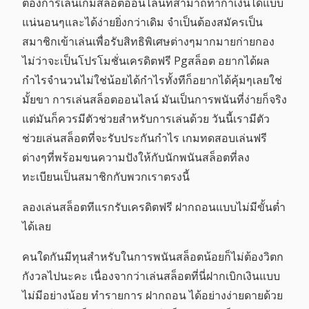
ต้องการเล่นเกมสล็อตออนไลน์ที่สามาถทำกำเงินได้แบบ
แน่นอนๆและได้ง่ายยิ่งกว่าเดิม จำเป็นต้องสมัครเป็น
สมาชิกเข้าเล่นเพื่อรับสิทธิพิเศษต่างๆมากมายก่ายกอง
ไม่ว่าจะเป็นโปรโมชั่นเครดิตฟรี Pgสล็อต อยากได้ผล
กำไรจำนวนไม่ใช่น้อยได้กำไรทั้งทีก็อยากได้คุ้มๆเลยใช่
มั้ยขา การเล่นสล็อตออนไลน์ มันเป็นการพนันที่ง่ายก็จริง
แต่มันก็ควรมีตัวช่วยสำหรับการเล่นด้วย วันนี้เรามีตัว
ช่วยเล่นสล็อตที่จะรับประกันกำไร เกมทดสอบเล่นฟรี
ต่างๆที่พร้อมขนความปังให้กับนักพนันสล็อตที่ลง
ทะเบียนเป็นสมาชิกกับพวกเราตรงนี้
ลองเล่นสล็อตทีแรกรับเครดิตฟรี ฝากถอนแบบไม่มีขั้นต่ำ
ได้เลย
คนใดกันมีทุนสำหรับในการพนันสล็อตน้อยก็ไม่ต้องวิตก
กังวลไปนะคะ เนื่องจากว่าเล่นสล็อตที่นี่ฝากเบิกเงินแบบ
ไม่มีอย่างน้อย ทำรายการ ฝากถอน ได้อย่างง่ายดายด้วย