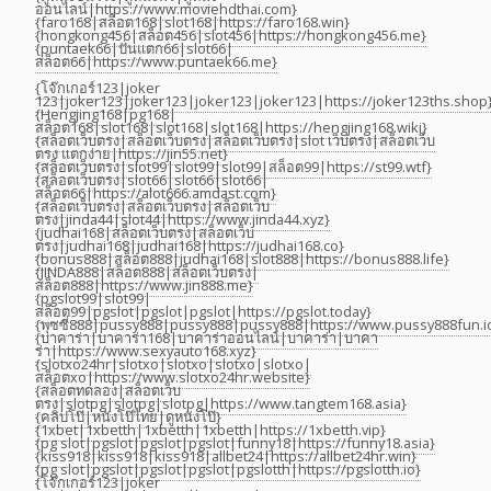
ออนไลน์|https://www.moviehdthai.com}
{faro168|สล็อต168|slot168|https://faro168.win}
{hongkong456|สล็อต456|slot456|https://hongkong456.me}
{puntaek66|ปั่นแตก66|slot66|
สล็อต66|https://www.puntaek66.me}
{โจ๊กเกอร์123|joker
123|joker123|joker123|joker123|joker123|https://joker123ths.shop
{Hengjing168|pg168|
สล็อต168|slot168|slot168|slot168|https://hengjing168.wiki}
{สล็อตเว็บตรง|สล็อตเว็บตรง|สล็อตเว็บตรง|slot เว็บตรง|สล็อตเว็บ
ตรง แตกง่าย|https://jin55.net}
{สล็อตเว็บตรง|slot99|slot99|slot99|สล็อต99|https://st99.wtf}
{สล็อตเว็บตรง|slot66|slot66|slot66|
สล็อต66|https://alot666.amdast.com}
{สล็อตเว็บตรง|สล็อตเว็บตรง|สล็อตเว็บ
ตรง|jinda44|slot44|https://www.jinda44.xyz}
{judhai168|สล็อตเว็บตรง|สล็อตเว็บ
ตรง|judhai168|judhai168|https://judhai168.co}
{bonus888|สล็อต888|judhai168|slot888|https://bonus888.life}
{JINDA888|สล็อต888|สล็อตเว็บตรง|
สล็อต888|https://www.jin888.me}
{pgslot99|slot99|
สล็อต99|pgslot|pgslot|pgslot|https://pgslot.today}
{พุซซี่888|pussy888|pussy888|pussy888|https://www.pussy888fun.i
{บาคาร่า|บาคาร่า168|บาคาร่าออนไลน์|บาคาร่า|บาคา
ร่า|https://www.sexyauto168.xyz}
{slotxo24hr|slotxo|slotxo|slotxo|slotxo|
สล็อตxo|https://www.slotxo24hr.website}
{สล็อตทดลอง|สล็อตเว็บ
ตรง|slotpg|slotpg|slotpg|https://www.tangtem168.asia}
{คลิปโป๊|หนังโป๊ไทย|ดูหนังโป๊}
{1xbet|1xbetth|1xbetth|1xbetth|https://1xbetth.vip}
{pg slot|pgslot|pgslot|pgslot|funny18|https://funny18.asia}
{kiss918|kiss918|kiss918|allbet24|https://allbet24hr.win}
{pg slot|pgslot|pgslot|pgslot|pgslotth|https://pgslotth.io}
{โจ๊กเกอร์123|joker