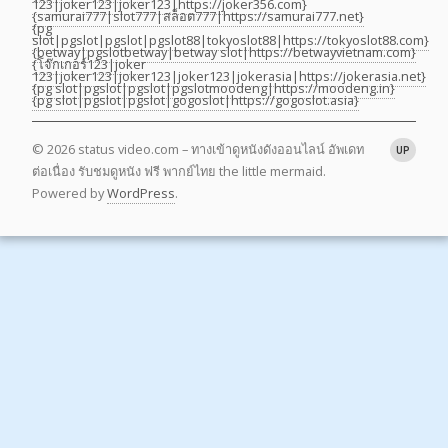
123|joker123|joker123|https://joker356.com}
{samurai777|slot777|สล็อต777|https://samurai777.net}
{pg
slot|pgslot|pgslot|pgslot88|tokyoslot88|https://tokyoslot88.com}
{betway|pgslotbetway|betway slot|https://betwayvietnam.com}
{โจ๊กเกอร์123|joker
123|joker123|joker123|joker123|jokerasia|https://jokerasia.net}
{pg slot|pgslot|pgslot|pgslotmoodeng|https://moodeng.in}
{pg slot|pgslot|pgslot|gogoslot|https://gogoslot.asia}
© 2026 status video.com – ทางเข้าดูหนังดังออนไลน์ อัพเดท
UP
ต่อเนื่อง รับชมดูหนัง ฟรี พากย์ไทย the little mermaid.
Powered by
WordPress
.