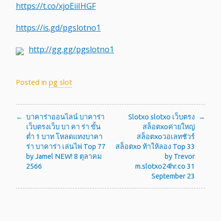
https://t.co/xjoEiiIHGF
https://is.gd/pgslotno1
http://gg.gg/pgslotno1
Posted in
pg slot
แนะแนว
บาคาร่าออนไลน์ บาคาร่า
Slotxo slotxo เว็บตรง
เว็บตรงเว็บ บา คา ร่า ขั้น
สล็อตxoค่ายใหญ่
เรื่อง
ต่ำ 1 บาท โหลดแทงบาคา
สล็อตxoวอเลทชัวร์
ร่า บาคาร่า เล่นไพ่ Top 77
สล็อตxo ท้าให้ลอง Top 33
by Jamel NEW! 8 ตุลาคม
by Trevor
2566
m.slotxo24hr.co 31
September 23