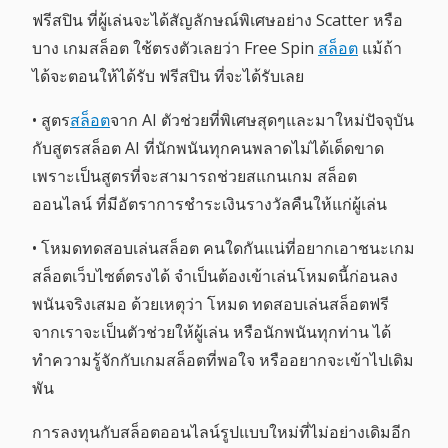
ฟรีสปิน ที่ผู้เล่นจะได้สัญลักษณ์พิเศษอย่าง Scatter หรือ
บาง เกมสล็อต ใช้ตรงตัวเลยว่า Free Spin
สล็อต
แม้ถ้า
ได้จะตอนให้ได้รับ ฟรีสปิน ที่จะได้รับเลย
• สูตร
สล็อต
จาก AI ตัวช่วยที่พิเศษสุดๆและมาใหม่ปัจจุบัน
กับสูตรสล็อต AI ที่นักพนันทุกคนพลาดไม่ได้เด็ดขาด
เพราะเป็นสูตรที่จะสามารถช่วยสแกนเกม สล็อต
ออนไลน์ ที่มีอัตราการชำระเงินรางวัลคืนให้แก่ผู้เล่น
• โหมดทดสอบเล่นสล็อต คนใดกันแน่ที่อยากเอาชนะเกม
สล็อตเว็บไซต์ตรงได้ จำเป็นต้องเข้าเล่นโหมดนี้ก่อนลง
พนันจริงเสมอ ด้วยเหตุว่า โหมด ทดสอบเล่นสล็อตฟรี
จากเราจะเป็นตัวช่วยให้ผู้เล่น หรือนักพนันทุกท่าน ได้
ทำความรู้จักกับเกมสล็อตที่พอใจ หรืออยากจะเข้าไปเดิม
พัน
การลงทุนกับสล็อตออนไลน์รูปแบบใหม่ที่ไม่อย่างเดิมอีก