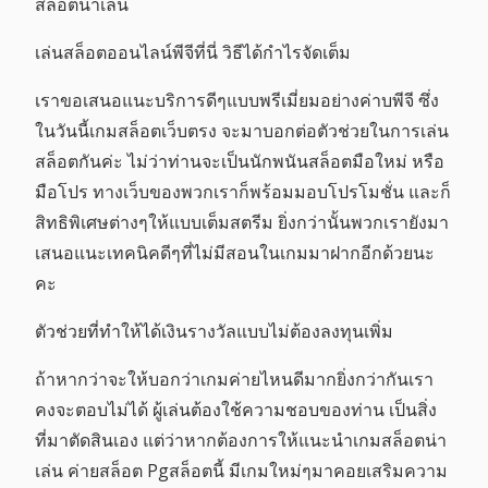
สล็อตน่าเล่น
เล่นสล็อตออนไลน์พีจีที่นี่ วิธีได้กำไรจัดเต็ม
เราขอเสนอแนะบริการดีๆแบบพรีเมี่ยมอย่างค่าบพีจี ซึ่ง
ในวันนี้เกมสล็อตเว็บตรง จะมาบอกต่อตัวช่วยในการเล่น
สล็อตกันค่ะ ไม่ว่าท่านจะเป็นนักพนันสล็อตมือใหม่ หรือ
มือโปร ทางเว็บของพวกเราก็พร้อมมอบโปรโมชั่น และก็
สิทธิพิเศษต่างๆให้แบบเต็มสตรีม ยิ่งกว่านั้นพวกเรายังมา
เสนอแนะเทคนิคดีๆที่ไม่มีสอนในเกมมาฝากอีกด้วยนะ
คะ
ตัวช่วยที่ทำให้ได้เงินรางวัลแบบไม่ต้องลงทุนเพิ่ม
ถ้าหากว่าจะให้บอกว่าเกมค่ายไหนดีมากยิ่งกว่ากันเรา
คงจะตอบไม่ได้ ผู้เล่นต้องใช้ความชอบของท่าน เป็นสิ่ง
ที่มาตัดสินเอง แต่ว่าหากต้องการให้แนะนำเกมสล็อตน่า
เล่น ค่ายสล็อต Pgสล็อตนี้ มีเกมใหม่ๆมาคอยเสริมความ