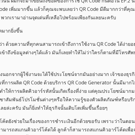
นนี้ ผมก็จะมาเขียนถึงข้อดีของการใช้ QR Code กันต่อใน EP.2 นี้
ode เพิ่มมากขึ้น แล้วก็คุณจะพบเลยว่า QR Code มีดีมากกว่าที่คุ
ลา พวกเรามาอ่านจุดเด่นที่เหลือไปพร้อมเพียงกันเลยนะครับ
ตมากยิ่งขึ้น
่า ด้วยความที่ทุกคนสามารถเข้าถึงการใช้งาน QR Code ได้ง่ายอย่
ข้าถึงข้อมูลต่างๆได้แล้ว มันก็เลยทำให้ไม่ว่าใครก็ตามที่มีโทรศ
ึ่งนอกจากผู้ใช้งานจะได้ใช้ประโยชน์จากมันอย่างมาก เจ้าของธุรก
ามที่การผลิต QR Code ด้วยบริการ QR Code Generator นั้นมีมากไ
น ทำให้การผลิตคิวอาร์รหัสนั้นเกิดเรื่องที่ง่าย แต่คุณประโยชน์มาก
ัมพันธ์โปรโมชั่นต่างๆหรือให้ความรู้ของตัวผลิตภัณฑ์หรือบริก
ล่ะครับ มันก็ยิ่งทำให้ธุรกิจนั้นเติบโตเพิ่มขึ้นเรื่อยๆ
ค้ดยังช่วยในเรื่องของการชำระเงินอีกด้วยขอรับ เพราะว่าในตอน
ามารถสแกนคิวอาร์โค้ดได้ ลูกค้าก็สามารถสแกนคิวอาร์โค้ดเพื่อจ