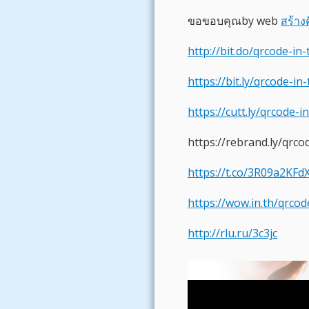
ขอขอบคุณby web
สร้าง
http://bit.do/qrcode-in-
https://bit.ly/qrcode-in-
https://cutt.ly/qrcode-i
https://rebrand.ly/qrco
https://t.co/3R09a2KFd
https://wow.in.th/qrcod
http://rlu.ru/3c3jc