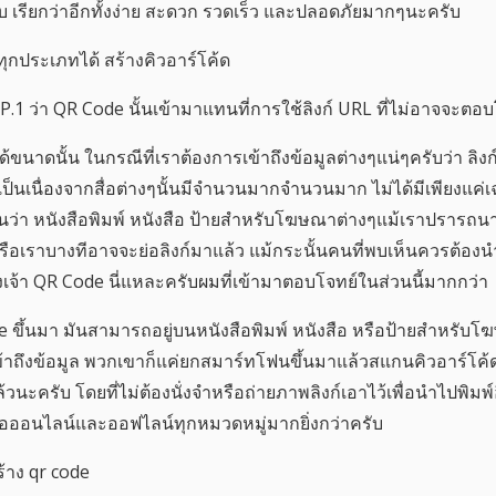
ับ เรียกว่าอีกทั้งง่าย สะดวก รวดเร็ว และปลอดภัยมากๆนะครับ
ทุกประเภทได้ สร้างคิวอาร์โค้ด
.1 ว่า QR Code นั้นเข้ามาแทนที่การใช้ลิงก์ URL ที่ไม่อาจจะตอบ
ขนาดนั้น ในกรณีที่เราต้องการเข้าถึงข้อมูลต่างๆแน่ๆครับว่า ลิง
็เป็นเนื่องจากสื่อต่างๆนั้นมีจำนวนมากจำนวนมาก ไม่ได้มีเพียงแค
ช่นว่า หนังสือพิมพ์ หนังสือ ป้ายสำหรับโฆษณาต่างๆแม้เราปรารถน
รือเราบางทีอาจจะย่อลิงก์มาแล้ว แม้กระนั้นคนที่พบเห็นควรต้องนำไป
งเจ้า QR Code นี่แหละครับผมที่เข้ามาตอบโจทย์ในส่วนนี้มากกว่า
e ขึ้นมา มันสามารถอยู่บนหนังสือพิมพ์ หนังสือ หรือป้ายสำหรับโฆ
้าถึงข้อมูล พวกเขาก็แค่ยกสมาร์ทโฟนขึ้นมาแล้วสแกนคิวอาร์โค้ด เ
้วนะครับ โดยที่ไม่ต้องนั่งจำหรือถ่ายภาพลิงก์เอาไว้เพื่อนำไปพิมพ
ื่อออนไลน์และออฟไลน์ทุกหมวดหมู่มากยิ่งกว่าครับ
ร้าง qr code