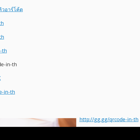
คิวอาร์โค้ด
th
th
n-th
de-in-th
X
e-in-th
http://gg.gg/qrcode-in-th