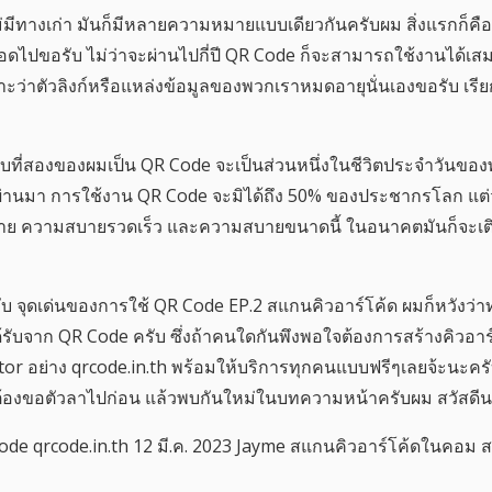
ม่มีทางเก่า มันก็มีหลายความหมายแบบเดียวกันครับผม สิ่งแรกก็คือ
ลอดไปขอรับ ไม่ว่าจะผ่านไปกี่ปี QR Code ก็จะสามารถใช้งานได้เสม
ราะว่าตัวลิงก์หรือแหล่งข้อมูลของพวกเราหมดอายุนั่นเองขอรับ เรีย
บที่สองของผมเป็น QR Code จะเป็นส่วนหนึ่งในชีวิตประจำวันข
ที่ผ่านมา การใช้งาน QR Code จะมิได้ถึง 50% ของประชากรโลก แต่ว
่าย ความสบายรวดเร็ว และความสบายขนาดนี้ ในอนาคตมันก็จะเติบโต
กับ จุดเด่นของการใช้ QR Code EP.2 สแกนคิวอาร์โค้ด ผมก็หวังว่า
ด้รับจาก QR Code ครับ ซึ่งถ้าคนใดกันพึงพอใจต้องการสร้างคิวอาร์
or อย่าง qrcode.in.th พร้อมให้บริการทุกคนแบบฟรีๆเลยจ้ะนะคร
มต้องขอตัวลาไปก่อน แล้วพบกันใหม่ในบทความหน้าครับผม สวัสดีน
qr code qrcode.in.th 12 มี.ค. 2023 Jayme สแกนคิวอาร์โค้ดในคอม