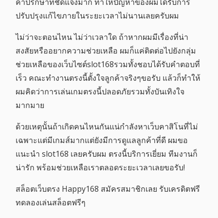
คำปรึกษาที่ชัดแจ้งมาก ทำให้ปัญหาของผมได้รับการ
ปรับปรุงแก้ไขภายในระยะเวลาไม่นานเลยครับผม
ไม่ว่าจะตอนไหน ไม่ว่าเวลาใด ถ้าหากผมมีเรื่องที่น่า
สงสัยหรืออยากความช่วยเหลือ ผมก็แค่ติดต่อไปยังกลุ่ม
ช่วยเหลือของเว็บไซต์slot168รวมทั้งชอบได้รับคำตอบที่
เร็ว คณะทำงานตรงนี้ตั้งใจลูกค้าจริงๆขอรับ แล้วก็ทำให้
ผมคิดว่าการเล่นเกมตรงนี้ปลอดภัยรวมทั้งบันเทิงใจ
มากมาย
ด้วยเหตุนั้นถ้าเกิดคนไหนกันแน่กำลังหาเว็บคาสิโนที่ไม่
เฉพาะแต่มีเกมส์มากแต่ยังมีการดูแลลูกค้าที่ดี ผมขอ
แนะนำ slot168 เลยครับผม ตรงนี้บริการเยี่ยม ทีมงานก็
น่ารัก พร้อมช่วยเหลือเราตลอดระยะเวลาเลยขอรับ!
สล็อตเว็บตรง Happy168 สมัครสมาชิกเลย รับเครดิตฟรี
ทดลองเล่นสล็อตฟรีๆ