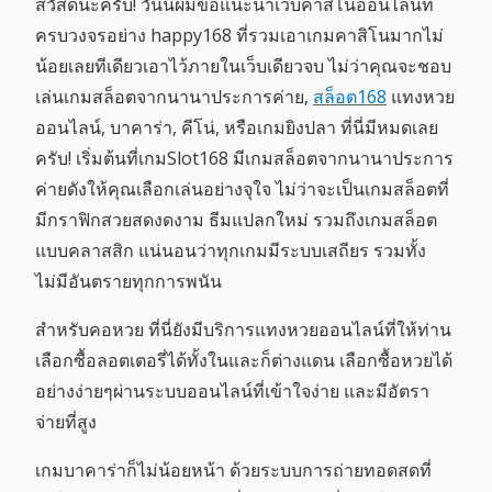
สวัสดีนะครับ! วันนี้ผมขอแนะนำเว็บคาสิโนออนไลน์ที่
ครบวงจรอย่าง happy168 ที่รวมเอาเกมคาสิโนมากไม่
น้อยเลยทีเดียวเอาไว้ภายในเว็บเดียวจบ ไม่ว่าคุณจะชอบ
เล่นเกมสล็อตจากนานาประการค่าย,
สล็อต168
แทงหวย
ออนไลน์, บาคาร่า, คีโน่, หรือเกมยิงปลา ที่นี่มีหมดเลย
ครับ! เริ่มต้นที่เกมSlot168 มีเกมสล็อตจากนานาประการ
ค่ายดังให้คุณเลือกเล่นอย่างจุใจ ไม่ว่าจะเป็นเกมสล็อตที่
มีกราฟิกสวยสดงดงาม ธีมแปลกใหม่ รวมถึงเกมสล็อต
แบบคลาสสิก แน่นอนว่าทุกเกมมีระบบเสถียร รวมทั้ง
ไม่มีอันตรายทุกการพนัน
สำหรับคอหวย ที่นี่ยังมีบริการแทงหวยออนไลน์ที่ให้ท่าน
เลือกซื้อลอตเตอรี่ได้ทั้งในและก็ต่างแดน เลือกซื้อหวยได้
อย่างง่ายๆผ่านระบบออนไลน์ที่เข้าใจง่าย และมีอัตรา
จ่ายที่สูง
เกมบาคาร่าก็ไม่น้อยหน้า ด้วยระบบการถ่ายทอดสดที่