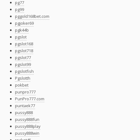
pg77
pg99
pggold168bet.com
pgjoker69
pgk44b
pgslot
pgslot168
pgslot718
pgslot77
pgslot99
pgslotfish
Pgslotth
pokbet
punpro777
PunPro777.com
puntaek77
pussy888
pussy888fun
pussy888play
pussy888win