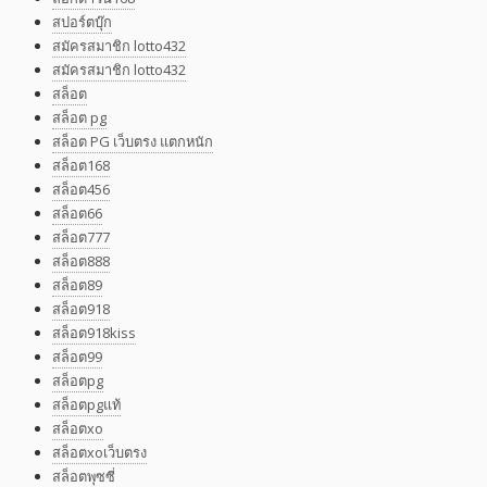
สปอร์ตบุ๊ก
สมัครสมาชิก lotto432
สมัครสมาชิก lotto432
สล็อต
สล็อต pg
สล็อต PG เว็บตรง แตกหนัก
สล็อต168
สล็อต456
สล็อต66
สล็อต777
สล็อต888
สล็อต89
สล็อต918
สล็อต918kiss
สล็อต99
สล็อตpg
สล็อตpgแท้
สล็อตxo
สล็อตxoเว็บตรง
สล็อตพุซซี่