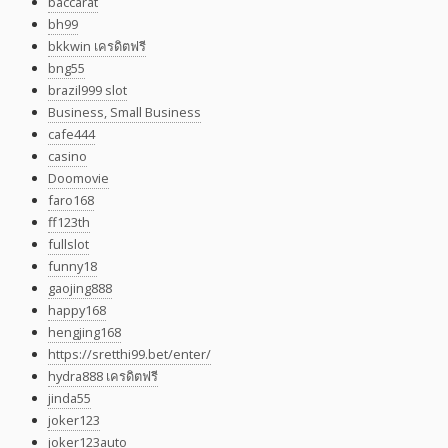
baccarat
bh99
bkkwin เครดิตฟรี
bng55
brazil999 slot
Business, Small Business
cafe444
casino
Doomovie
faro168
ff123th
fullslot
funny18
gaojing888
happy168
hengjing168
https://sretthi99.bet/enter/
hydra888 เครดิตฟรี
jinda55
joker123
joker123auto