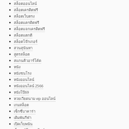
สล็อตออนไลน์
สล็อตเครดิตฟรี
สล็อตเว็บตรง
สล็อตเเครดิตฟรี
สล็อตแจกเครดิตฟรี
สล็อตแตกดี
สล็อตโจ๊กเกอร์
สวนสุนันทา
สูตรสล็อต
สแกนคิวอาร์โค้ด
หนัง
หนังชนโรง
หนังออนไลน์
หนังออนไลน์ 2566
หนังโป๊69
หวยเวียดนาม vip ออนไลน์
เกมสล็อต
เซ็กซี่บาคาร่า
เดิมพันกีฬา
เปิดเว็บพนัน