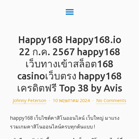
Happy168 Happy168.io
22 ก.ค. 2567 happy168
เว็บทางเข้าสล็อต168
casinoเว็บตรง happy168
เครดิตฟรี Top 38 by Avis
Johnny Peterson
·
10 พฤษภาคม 2024
·
No Comments
happy168 เว็บไซต์คาสิโนออนไลน์ เว็บใหญ่ มาแรง
รวมเกมคาสิโนออนไลน์ครบทุกต้นแบบ !