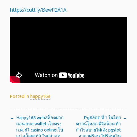
https://cutt.ly/BewP2A1A
Posted in
happy168
แนะแนว
Happy168 webสล็อตฝาก
Pgสล็อต ที่ 1 ในไทย
ถอน true wallet เว็บตรง
ดาวน์โหลด พีจีสล็อต ทำ
เรื่อง
ก.ค. 67 casino onlineเว็บ
กำไรสบายไม่เด้ง pgslot
แม่ สล็อต168 ใหม่ล่าสุด
อากาศร้อน ไม่ร้อนเงิน