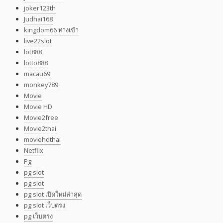
joker123th
Judhai168
kingdom66 ทางเข้า
live22slot
lot888
lotto888
macau69
monkey789
Movie
Movie HD
Movie2free
Movie2thai
moviehdthai
Netflix
Pg
pg slot
pg slot
pg slot เปิดใหม่ล่าสุด
pg slot เว็บตรง
pg เว็บตรง