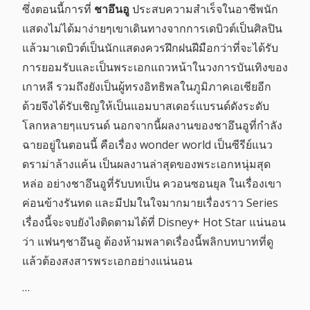
ซึ่งตอนนี้การที่
ชาอึนอู
ประสบความสำเร็จในอาชีพนัก
แสดงไม่ได้มาง่ายๆเขาเดินทางจากการเดบิวต์เป็นศิลปิน
แล้วมาเดบิวต์เป็นนักแสดงควรฝึกฝนฝีมือกว่าที่จะได้รับ
การยอมรับและเป็นพระเอกแถวหน้าในวงการบันเทิงของ
เกาหลี รวมถึงยังเป็นผู้ทรงอิทธิพลในภูมิภาคเอเชียอีก
ด้วยจึงได้รับเชิญให้เป็นแอมบาสเดอร์แบรนด์ดังระดับ
โลกหลายๆแบรนด์ นอกจากนี้ผลงานของชาอึนอูที่กำลัง
ฉายอยู่ในตอนนี้ คือเรื่อง wonder world เป็นซีรีย์แนว
ดราม่าล้างแค้น เป็นผลงานล่าสุดของพระเอกหนุ่มสุด
หล่อ อย่างชาอึนอูที่รับบทเป็น ควอนซอนยุล ในเรื่องเขา
ค่อนข้างรันทด และมีปมในใจมากมายเรื่องราว Series
เรื่องนี้จะจบยังไงติดตามได้ที่ Disney+ Hot Star แน่นอน
ว่า แฟนๆชาอึนอู ต้องห้ามพลาดเรื่องนี้พลิกบทบาทที่ดู
แล้วต้องสงสารพระเอกอย่างแน่นอน
…