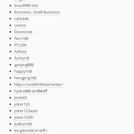
brazil999 slot
Business, Small Business
cafe444
casino
Doomovie
faro168
ff123th
fullslot
funny18
gaojing888
happy168
hengjing168
https://sretthi99.bet/enter/
hydra888 เครดิตฟรี
jinda55
joker123
joker123auto
joker123th
Judhai168
kingdom66 ทางเข้า