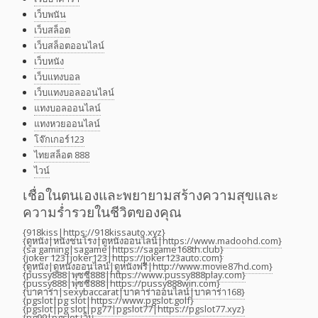
เว็บพนัน
เว็บสล็อต
เว็บสล็อตออนไลน์
เว็บหนัง
เว็บแทงบอล
เว็บแทงบอลออนไลน์
แทงบอลออนไลน์
แทงหวยออนไลน์
โจ๊กเกอร์123
ไทยสล็อต 888
ไวน์
เชื่อในตนเองและพยายามสร้างความสุขและ
ความร่ำรวยในชีวิตของคุณ
{918kiss|https://918kissauto.xyz}
{ดูหนัง|หนังชนโรง|ดูหนังออนไลน์|https://www.madoohd.com}
{sa gaming|sagame|https://sagame168th.club}
{joker 123|joker123|https://joker123auto.com}
{ดูหนัง|ดูหนังออนไลน์|ดูหนังฟรี|http://www.movie87hd.com}
{pussy888|พุซซี่888|https://www.pussy888play.com}
{pussy888|พุซซี่888|https://pussy888win.com}
{บาคาร่า|sexybaccarat|บาคาร่าออนไลน์|บาคาร่า168}
{pgslot|pg slot|https://www.pgslot.golf}
{pgslot|pg slot|pg77|pgslot77|https://pgslot77.xyz}
{pg99|pgslot เว็บ