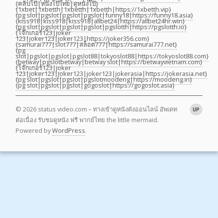
{คลิปโป๊|หนังโป๊ไทย|ดูหนังโป๊}
{1xbet|1xbetth|1xbetth|1xbetth|https://1xbetth.vip}
{pg slot|pgslot|pgslot|pgslot|funny18|https://funny18.asia}
{kiss918|kiss918|kiss918|allbet24|https://allbet24hr.win}
{pg slot|pgslot|pgslot|pgslot|pgslotth|https://pgslotth.io}
{โจ๊กเกอร์123|joker
123|joker123|joker123|https://joker356.com}
{samurai777|slot777|สล็อต777|https://samurai777.net}
{pg
slot|pgslot|pgslot|pgslot88|tokyoslot88|https://tokyoslot88.com}
{betway|pgslotbetway|betway slot|https://betwayvietnam.com}
{โจ๊กเกอร์123|joker
123|joker123|joker123|joker123|jokerasia|https://jokerasia.net}
{pg slot|pgslot|pgslot|pgslotmoodeng|https://moodeng.in}
{pg slot|pgslot|pgslot|gogoslot|https://gogoslot.asia}
© 2026 status video.com – ทางเข้าดูหนังดังออนไลน์ อัพเดท
UP
ต่อเนื่อง รับชมดูหนัง ฟรี พากย์ไทย the little mermaid.
Powered by
WordPress
.