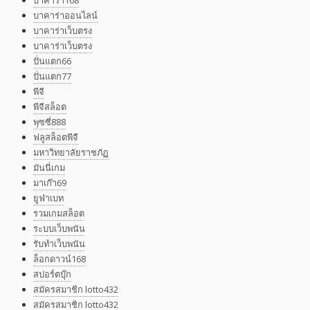
บาคาร่าออนไลน์
บาคาร่าเว็บตรง
บาคาร่าเว็บตรง
ปั่นแตก66
ปั่นแตก77
พีจี
พีจีสล็อต
พุซซี่888
ฟลูสล็อตพีจี
มหาวิทยาลัยราชภัฏ
มันนี่เกม
มาเก๊า69
ยูฟ่าเบท
รวมเกมสล็อต
ระบบเว็บพนัน
รับทำเว็บพนัน
ล็อกดาวน์168
สปอร์ตบุ๊ก
สมัครสมาชิก lotto432
สมัครสมาชิก lotto432