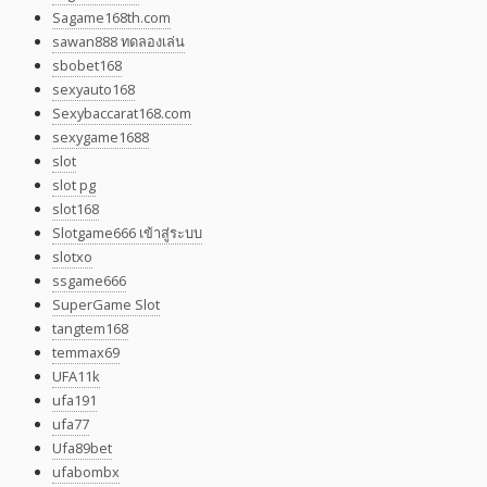
Sagame168th.com
sawan888 ทดลองเล่น
sbobet168
sexyauto168
Sexybaccarat168.com
sexygame1688
slot
slot pg
slot168
Slotgame666 เข้าสู่ระบบ
slotxo
ssgame666
SuperGame Slot
tangtem168
temmax69
UFA11k
ufa191
ufa77
Ufa89bet
ufabombx