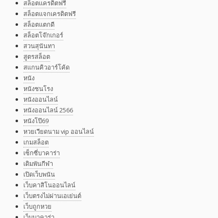
สล็อตเเครดิตฟรี
สล็อตแจกเครดิตฟรี
สล็อตแตกดี
สล็อตโจ๊กเกอร์
สวนสุนันทา
สูตรสล็อต
สแกนคิวอาร์โค้ด
หนัง
หนังชนโรง
หนังออนไลน์
หนังออนไลน์ 2566
หนังโป๊69
หวยเวียดนาม vip ออนไลน์
เกมสล็อต
เซ็กซี่บาคาร่า
เดิมพันกีฬา
เปิดเว็บพนัน
เว็บคาสิโนออนไลน์
เว็บตรงไม่ผ่านเอเย่นต์
เว็บถูกหวย
เว็บบาคาร่า