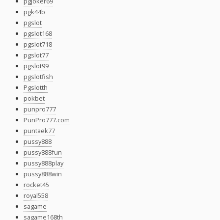
pgjoker69
pgk44b
pgslot
pgslot168
pgslot718
pgslot77
pgslot99
pgslotfish
Pgslotth
pokbet
punpro777
PunPro777.com
puntaek77
pussy888
pussy888fun
pussy888play
pussy888win
rocket45
royal558
sagame
sagame168th