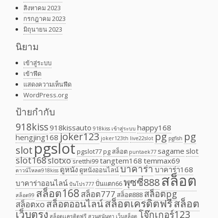
สิงหาคม 2023
กรกฎาคม 2023
มิถุนายน 2023
นิยาม
เข้าสู่ระบบ
เข้าฟีด
แสดงความเห็นฟีด
WordPress.org
ป้ายกำกับ
918kiss
918kissauto
happy168
918kiss เข้าสู่ระบบ
joker123
pg
pg
hengjing168
joker123th
live22slot
pgfish
pgslot
slot
sagame
slot
pgslot77
pg สล็อต
puntaek77
slot168
slotxo
tangtem168
temmax69
sretthi99
บาคาร่า
ดูหนัง
บาคาร่า168
ดูหนังออนไลน์
ดาวน์โหลด918kiss
สล็อต
พุซซี่888
บาคาร่าออนไลน์
ปั่นแตก66
ปันโปร777
สล็อต168
สล็อตpg
สล็อต777
สล็อต888
สล็อต99
สล็อตเครดิตฟรี
สล็อต
สล็อตออนไลน์
สล็อตxo
เว็บตรง
โจ๊กเกอร์123
สล็อตเเครดิตฟรี
สวนสุนันทา
เว็บสล็อต