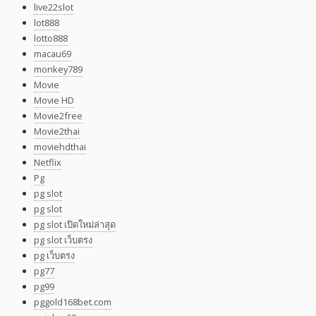
live22slot
lot888
lotto888
macau69
monkey789
Movie
Movie HD
Movie2free
Movie2thai
moviehdthai
Netflix
Pg
pg slot
pg slot
pg slot เปิดใหม่ล่าสุด
pg slot เว็บตรง
pg เว็บตรง
pg77
pg99
pggold168bet.com