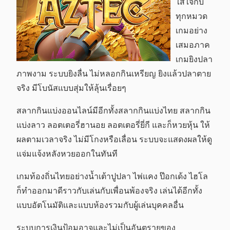
ใส่ใจกับ
ทุกหมวด
เกมอย่าง
เสมอภาค
เกมยิงปลา
ภาพงาม ระบบยิงลื่น ไม่หลอกกินเหรียญ ยิงแล้วปลาตาย
จริง มีโบนัสแบบสุ่มให้ลุ้นเรื่อยๆ
สลากกินแบ่งออนไลน์มีอีกทั้งสลากกินแบ่งไทย สลากกิน
แบ่งลาว ลอตเตอรี่ฮานอย ลอตเตอรี่ยี่กี และก็หวยหุ้น ให้
ผลตามเวลาจริง ไม่มีโกงหรือเลื่อน ระบบจะแสดงผลให้ดู
แจ่มแจ้งหลังหวยออกในทันที
เกมท้องถิ่นไทยอย่างน้ำเต้าปูปลา ไพ่แคง ป๊อกเด้ง ไฮโล
ก็ทำออกมาดีราวกับเล่นกับเพื่อนพ้องจริง เล่นได้อีกทั้ง
แบบอัตโนมัติและแบบห้องรวมกับผู้เล่นบุคคลอื่น
ระบบการเงินป้อมอาจและไม่เป็นอันตรายของ