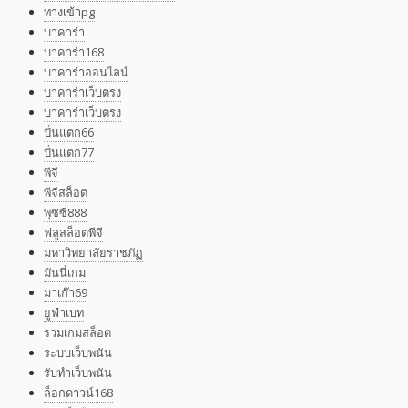
ทางเข้าpg
บาคาร่า
บาคาร่า168
บาคาร่าออนไลน์
บาคาร่าเว็บตรง
บาคาร่าเว็บตรง
ปั่นแตก66
ปั่นแตก77
พีจี
พีจีสล็อต
พุซซี่888
ฟลูสล็อตพีจี
มหาวิทยาลัยราชภัฏ
มันนี่เกม
มาเก๊า69
ยูฟ่าเบท
รวมเกมสล็อต
ระบบเว็บพนัน
รับทำเว็บพนัน
ล็อกดาวน์168