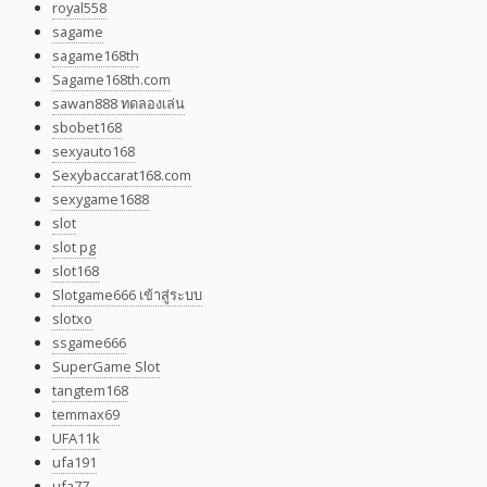
royal558
sagame
sagame168th
Sagame168th.com
sawan888 ทดลองเล่น
sbobet168
sexyauto168
Sexybaccarat168.com
sexygame1688
slot
slot pg
slot168
Slotgame666 เข้าสู่ระบบ
slotxo
ssgame666
SuperGame Slot
tangtem168
temmax69
UFA11k
ufa191
ufa77