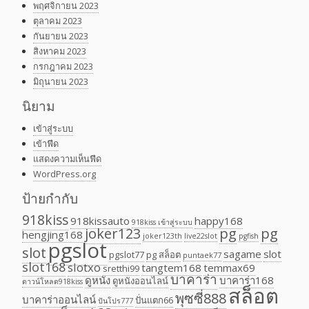
พฤศจิกายน 2023
ตุลาคม 2023
กันยายน 2023
สิงหาคม 2023
กรกฎาคม 2023
มิถุนายน 2023
นิยาม
เข้าสู่ระบบ
เข้าฟีด
แสดงความเห็นฟีด
WordPress.org
ป้ายกำกับ
918kiss
918kissauto
happy168
918kiss เข้าสู่ระบบ
joker123
pg
pg
hengjing168
joker123th
live22slot
pgfish
pgslot
slot
sagame
slot
pgslot77
pg สล็อต
puntaek77
slot168
slotxo
tangtem168
temmax69
sretthi99
บาคาร่า
ดูหนัง
บาคาร่า168
ดูหนังออนไลน์
ดาวน์โหลด918kiss
สล็อต
พุซซี่888
บาคาร่าออนไลน์
ปั่นแตก66
ปันโปร777