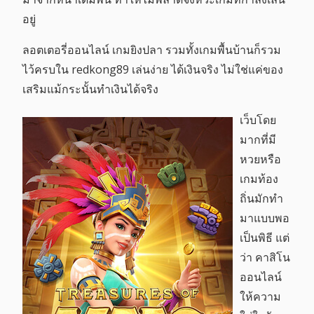
อยู่
ลอตเตอรี่ออนไลน์ เกมยิงปลา รวมทั้งเกมพื้นบ้านก็รวม
ไว้ครบใน redkong89 เล่นง่าย ได้เงินจริง ไม่ใช่แค่ของ
เสริมแม้กระนั้นทำเงินได้จริง
เว็บโดย
มากที่มี
หวยหรือ
เกมท้อง
ถิ่นมักทำ
มาแบบพอ
เป็นพิธี แต่
ว่า คาสิโน
ออนไลน์
ให้ความ