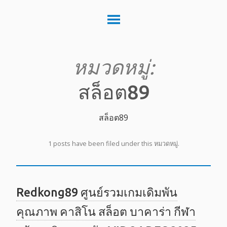
หมวดหมู่:
สล็อต89
สล็อต89
1 posts have been filed under this หมวดหมู่.
Redkong89 ศูนย์รวมเกมเดิมพัน
คุณภาพ คาสิโน สล็อต บาคาร่า กีฬา