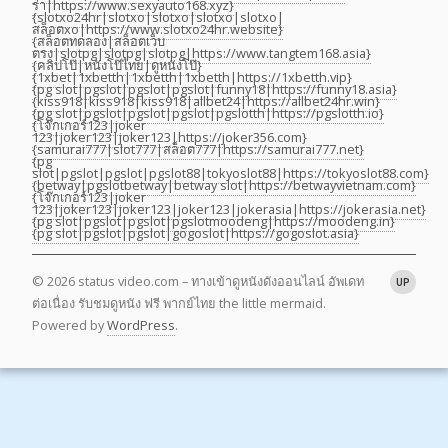
ร่า|https://www.sexyauto168.xyz}
{slotxo24hr|slotxo|slotxo|slotxo|slotxo|
สล็อตxo|https://www.slotxo24hr.website}
{สล็อตทดลอง|สล็อตเว็บ
ตรง|slotpg|slotpg|slotpg|https://www.tangtem168.asia}
{คลิปโป๊|หนังโป๊ไทย|ดูหนังโป๊}
{1xbet|1xbetth|1xbetth|1xbetth|https://1xbetth.vip}
{pg slot|pgslot|pgslot|pgslot|funny18|https://funny18.asia}
{kiss918|kiss918|kiss918|allbet24|https://allbet24hr.win}
{pg slot|pgslot|pgslot|pgslot|pgslotth|https://pgslotth.io}
{โจ๊กเกอร์123|joker
123|joker123|joker123|https://joker356.com}
{samurai777|slot777|สล็อต777|https://samurai777.net}
{pg
slot|pgslot|pgslot|pgslot88|tokyoslot88|https://tokyoslot88.com}
{betway|pgslotbetway|betway slot|https://betwayvietnam.com}
{โจ๊กเกอร์123|joker
123|joker123|joker123|joker123|jokerasia|https://jokerasia.net}
{pg slot|pgslot|pgslot|pgslotmoodeng|https://moodeng.in}
{pg slot|pgslot|pgslot|gogoslot|https://gogoslot.asia}
© 2026 status video.com – ทางเข้าดูหนังดังออนไลน์ อัพเดท
UP
ต่อเนื่อง รับชมดูหนัง ฟรี พากย์ไทย the little mermaid.
Powered by
WordPress
.