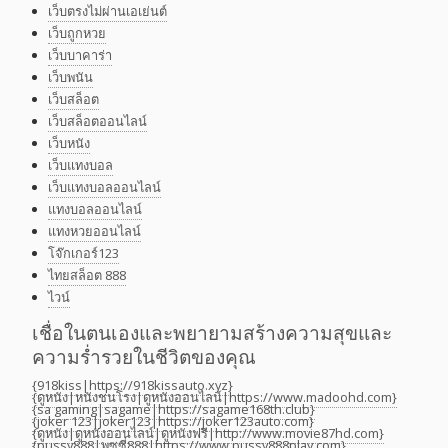
เว็บตรงไม่ผ่านเอเย่นต์
เว็บถูกหวย
เว็บบาคาร่า
เว็บพนัน
เว็บสล็อต
เว็บสล็อตออนไลน์
เว็บหนัง
เว็บแทงบอล
เว็บแทงบอลออนไลน์
แทงบอลออนไลน์
แทงหวยออนไลน์
โจ๊กเกอร์123
ไทยสล็อต 888
ไวน์
เชื่อในตนเองและพยายามสร้างความสุขและ
ความร่ำรวยในชีวิตของคุณ
{918kiss|https://918kissauto.xyz}
{ดูหนัง|หนังชนโรง|ดูหนังออนไลน์|https://www.madoohd.com}
{sa gaming|sagame|https://sagame168th.club}
{joker 123|joker123|https://joker123auto.com}
{ดูหนัง|ดูหนังออนไลน์|ดูหนังฟรี|http://www.movie87hd.com}
{pussy888|พุซซี่888|https://www.pussy888play.com}