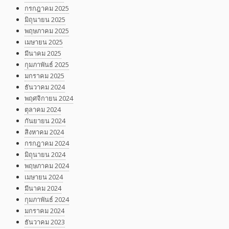
กรกฎาคม 2025
มิถุนายน 2025
พฤษภาคม 2025
เมษายน 2025
มีนาคม 2025
กุมภาพันธ์ 2025
มกราคม 2025
ธันวาคม 2024
พฤศจิกายน 2024
ตุลาคม 2024
กันยายน 2024
สิงหาคม 2024
กรกฎาคม 2024
มิถุนายน 2024
พฤษภาคม 2024
เมษายน 2024
มีนาคม 2024
กุมภาพันธ์ 2024
มกราคม 2024
ธันวาคม 2023