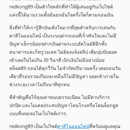
redkong89 เป็นหัวใจหลักที่ทำให้ผู้เล่นอยู่กับเว็บไซต์
แห่งนี้ได้นานรวมทั้งมั่นอกมั่นใจครั้งใดก็ตามถอนเงิน
สิ่งที่ทำให้เรารู้สึกบันเทิงใจมากที่สุดสำหรับการเล่นกับ
คาสิโนออนไลน์ เป็นระบบฝากถอนที่เร็วทันใจและไม่มี
ปัญหาเล็กๆน้อยๆฝากเงินผ่านระบบอัตโนมัติอีกทั้ง
ธนาคารและก็ทรูวอเลท ไม่ต้องแจ้งสลิป เพิ่มปุบปับยอด
เข้าเลยในไม่เกิน 30 วินาที เบิกเงินไม่มีอย่างน้อย
สล็อต89 ถอนได้ทุกวี่วัน ไม่จำกัดปริมาณครั้ง เคยถอนวัน
เดียวสี่รอบรวมเกือบจะหมื่นก็ไม่มีปัญหา ยอดเข้าภายใน
ช่วงระยะเวลาไม่ถึงนาทีทุกหน
ที่สำคัญคือไร้คุณค่าขนบธรรมเนียม ไม่มีค่าบริการ
ปกปิด และไม่เคยประสบปัญหาโดนโกงหรือโดนล็อกยูส
แบบที่เคยเจอในเว็บไซต์เก่าๆ
redkong89 เป็นเว็บไซต์
คาสิโนออนไลน์
ที่พร้อมดูแลคุณ