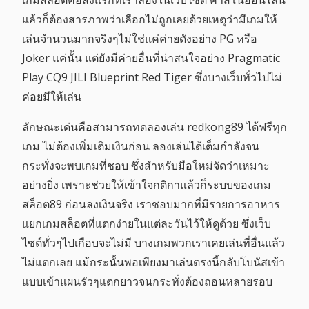
แล้วก็ต้องสารภาพว่าเลือกไม่ถูกเลยด้วยเหตุว่ามีเกมให้
เล่นจำนวนมากจริงๆไม่ใช่แค่ค่ายดังอย่าง PG หรือ
Joker แค่นั้น แต่ยังมีค่ายอื่นที่น่าสนใจอย่าง Pragmatic
Play CQ9 JILI Blueprint Red Tiger ซึ่งบางเว็บทั่วไปไม่
ค่อยมีให้เล่น
ลักษณะเด่นคือสามารถทดลองเล่น redkong89 ได้ฟรีทุก
เกม ไม่ต้องเพิ่มเติมเงินก่อน ลองเล่นได้เต็มกำลังจน
กระทั่งจะพบเกมที่ชอบ ซึ่งสำหรับมือใหม่จัดว่าเหมาะ
อย่างยิ่ง เพราะช่วยให้เข้าใจกติกาแล้วก็ระบบของเกม
สล็อต89 ก่อนลงเงินจริง เราชอบมากที่มีรายการอาหาร
แยกเกมสล็อตที่แตกง่ายในแต่ละวันไว้ให้ดูด้วย ซึ่งเว็บ
ไซต์ทั่วๆไปเกือบจะไม่มี บางเกมพวกเราเคยเล่นที่อื่นแล้ว
ไม่แตกเลย แม้กระนั้นพอเพียงมาเล่นตรงนี้กลับโบนัสเข้า
แบบเข้าแผนรัวๆแตกยาวจนกระทั่งต้องถอนหลายรอบ