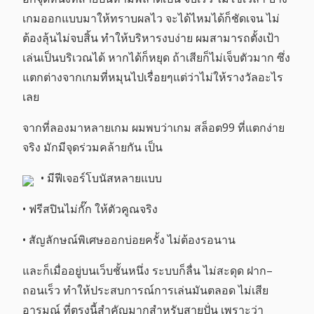
เกมออกแบบมาให้ทราบผลไว จะได้ไหมได้ก็ชัดเจน ไม่
ต้องลุ้นไม่จบสิ้น ทำให้บริหารงบง่าย ผมสามารถตั้งเป้า
เล่นเป็นบริเวณได้ หากได้ก็หยุด ถ้าเสียก็ไม่เจ็บตัวมาก ซึ่ง
แตกต่างจากเกมที่หมุนไปเรื่อยๆแต่ว่าไม่ให้รางวัลอะไร
เลย
จากที่ลองมาหลายเกม ผมพบว่าเกม สล็อต99 ที่แตกง่าย
จริง มักมีจุดร่วมคล้ายกัน เป็น
• มีฟีเจอร์โบนัสหลายแบบ
• ฟรีสปินไม่กั๊ก ให้ตัวคูณจริง
• สัญลักษณ์พิเศษออกบ่อยครั้ง ไม่ต้องรอนาน
และก็เมื่ออยู่บนเว็บชั้นหนึ่ง ระบบก็ลื่น ไม่สะดุด ฝาก–
ถอนเร็ว ทำให้ประสบการณ์การเล่นมันตลอด ไม่เสีย
อารมณ์ ที่ตรงนี้สำคัญมากสำหรับสายปั่น เพราะว่า