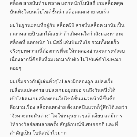
สล็อต สายปั่นห้ามพลาด แตกหนักโบนัสถี่ เกมสล็อตสุด
บันเทิงใจบนเว็บไซต์ชั้นนำ สล็อตแตกง่าย จบเร็ว
ผมในฐานะคนที่อยู่กับ สล็อต99 สายปั่นสล็อต มานับเป็น
เวลาหลายปี บอกได้เลยว่าถ้าเกิดคนใดกำลังมองหาเกม
สล็อตที่ แตกหนัก โบนัสถี่ เล่นบันเทิงใจ รวมทั้งจบเร็ว
จริงๆบทความนี้ต้องการที่จะให้ทดลองอ่านจนกระทั่งจบ
เนื่องจากนี่คือสิ่งที่ผมเจอมากับตัว ไม่ใช่แค่คำโฆษณา
ลอยๆ
ผมเริ่มราวกับผู้เล่นทั่วๆไป ลองผิดลองถูก แปลงเว็บ
เปลี่ยนแปลงค่าย แปลงเกมอยู่เสมอ จนถึงวันหนึ่งได้
เข้าไปเล่นเกมสล็อตบนเว็บไซต์ชั้นแนวหน้าที่ขึ้นชื่อ
ลือนามเรื่อง สล็อตแตกง่าย ตั้งแต่สปินแรกก็รู้สึกได้เลยว่า
“จังหวะเกมมันต่าง” ไม่ใช่หมุนยาวๆแล้วเงียบ แต่มีการ
ให้รางวัลย่อยหลายครั้ง สัญลักษณ์พิเศษออกถี่ และที่
สำคัญเป็น โบนัสเข้าไวมาก