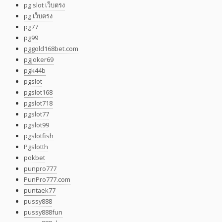
pg slot เว็บตรง
pg เว็บตรง
pg77
pg99
pggold168bet.com
pgjoker69
pgk44b
pgslot
pgslot168
pgslot718
pgslot77
pgslot99
pgslotfish
Pgslotth
pokbet
punpro777
PunPro777.com
puntaek77
pussy888
pussy888fun