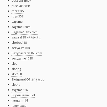
pussy888play
pussy888win
rocket45
royal558
sagame
sagame168th
Sagame168th.com
sawan888 ทดลองเล่น
sbobet168
sexyauto168
Sexybaccarat168.com
sexygame1688
slot
slot pg
slot168
Slotgame666 เข้าสู่ระบบ
slotxo
ssgame666
SuperGame Slot
tangtem168
temmax69