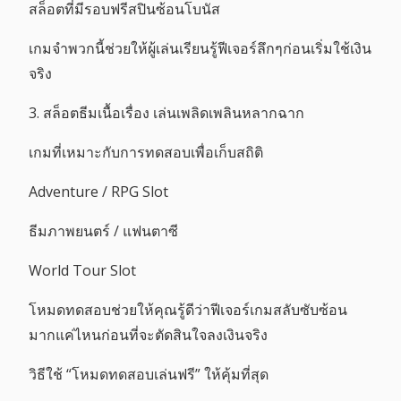
สล็อตที่มีรอบฟรีสปินซ้อนโบนัส
เกมจำพวกนี้ช่วยให้ผู้เล่นเรียนรู้ฟีเจอร์ลึกๆก่อนเริ่มใช้เงิน
จริง
3. สล็อตธีมเนื้อเรื่อง เล่นเพลิดเพลินหลากฉาก
เกมที่เหมาะกับการทดสอบเพื่อเก็บสถิติ
Adventure / RPG Slot
ธีมภาพยนตร์ / แฟนตาซี
World Tour Slot
โหมดทดสอบช่วยให้คุณรู้ดีว่าฟีเจอร์เกมสลับซับซ้อน
มากแค่ไหนก่อนที่จะตัดสินใจลงเงินจริง
วิธีใช้ “โหมดทดสอบเล่นฟรี” ให้คุ้มที่สุด