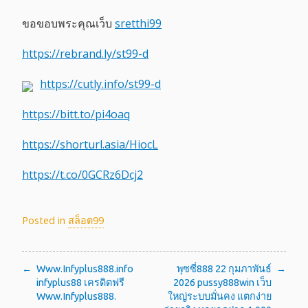
ขอขอบพระคุณเว็บ
sretthi99
https://rebrand.ly/st99-d
https://cutly.info/st99-d
https://bitt.to/pi4oaq
https://shorturl.asia/HiocL
https://t.co/0GCRz6Dcj2
Posted in
สล็อต99
แนะแนว
Www.Infyplus888.info
พุซซี่888 22 กุมภาพันธ์
infyplus88 เครดิตฟรี
2026 pussy888win เว็บ
เรื่อง
Www.Infyplus888.
ใหญ่ระบบมั่นคง แตกง่าย