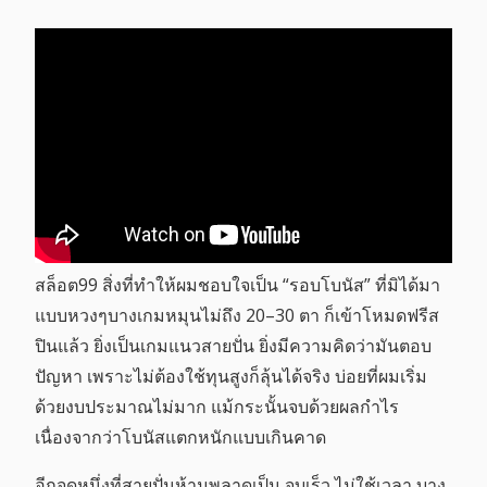
สล็อต99 สิ่งที่ทำให้ผมชอบใจเป็น “รอบโบนัส” ที่มิได้มา
แบบหวงๆบางเกมหมุนไม่ถึง 20–30 ตา ก็เข้าโหมดฟรีส
ปินแล้ว ยิ่งเป็นเกมแนวสายปั่น ยิ่งมีความคิดว่ามันตอบ
ปัญหา เพราะไม่ต้องใช้ทุนสูงก็ลุ้นได้จริง บ่อยที่ผมเริ่ม
ด้วยงบประมาณไม่มาก แม้กระนั้นจบด้วยผลกำไร
เนื่องจากว่าโบนัสแตกหนักแบบเกินคาด
อีกจุดหนึ่งที่สายปั่นห้ามพลาดเป็น จบเร็ว ไม่ใช้เวลา บาง