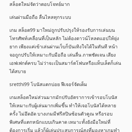
สล็อตใหม่จัดว่าตอบโจทย์มาก
เล่นผ่านมือถือ ลื่นไหลทุกระบบ
เกม สล็อต99 มาใหม่ถูกปรับปรุงให้รองรับการเล่นบน
โทรศัพท์เคลื่อนที่เป็นหลัก ไม่ต้องดาวน์โหลดแอปให้ยุ่ง
ยาก เพียงแค่เข้าเล่นผ่านเว็บก็บันเทิงใจได้ในทันที หน้า
จอถูกปรับให้เหมาะกับมือถือ เล่นลื่น ภาพชัดเจน เสียง
เอฟเฟกต์ครบ ไม่ว่าจะเป็นสมาร์ตโฟนหรือแท็บเล็ตก็เล่น
ได้สบาย
sretthi99 โบนัสแตกบ่อย ฟีเจอร์จัดเต็ม
เกมสล็อตใหม่ส่วนมากมักปรับอัตราการเข้ารอบโบนัส
ให้เหมาะกับผู้เล่นมากเพิ่มขึ้น ทำให้เจอโบนัสได้หลาย
ครั้ง ไม่อึดอัด บางเกมมีฟรีสปินซ้อนตัวคูณ หรือรอบ
พิเศษที่แตกหนักแบบเกินคาด เหมาะทั้งยังมือใหม่ที่
ต้องการเริ่ม แล้วก็ผู้เล่นประสบการณ์สูงที่มองหาเกมทำ