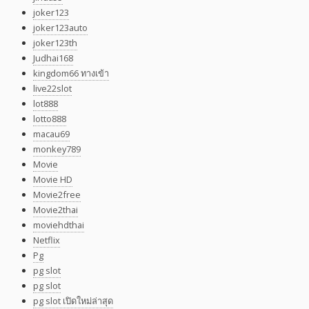
joker123
joker123auto
joker123th
Judhai168
kingdom66 ทางเข้า
live22slot
lot888
lotto888
macau69
monkey789
Movie
Movie HD
Movie2free
Movie2thai
moviehdthai
Netflix
Pg
pg slot
pg slot
pg slot เปิดใหม่ล่าสุด