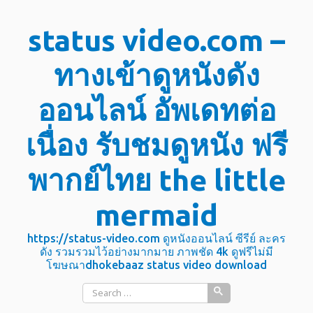
Skip
status video.com –
to
content
ทางเข้าดูหนังดัง
ออนไลน์ อัพเดทต่อ
เนื่อง รับชมดูหนัง ฟรี
พากย์ไทย the little
mermaid
https://status-video.com ดูหนังออนไลน์ ซีรีย์ ละคร
ดัง รวมรวมไว้อย่างมากมาย ภาพชัด 4k ดูฟรีไม่มี
โฆษณาdhokebaaz status video download
Search
for: