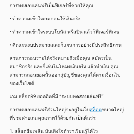
การทดสอบเล่นฟรีเป็นฟีเจอร์ที่ช่วยให้คุณ
• ทำความเข้าใจเกมก่อนใช้เงินจริง
• ทำความเข้าใจระบบโบนัส ฟรีสปิน แล้วก็ฟีเจอร์พิเศษ
• คิดแผนงบประมาณและก็แผนการอย่างมีประสิทธิภาพ
ส่วนการถอนรายได้จริงหมายถึงเมื่อคุณ สมัครเป็น
สมาชิกจริง และก็เล่นในโหมดเงินจริง แล้วทำเงิน คุณ
สามารถถอนยอดนั้นออกสู่บัญชีของคุณได้ตามเงื่อนไข
ของเว็บไซต์
เกม สล็อต99 ยอดฮิตที่มี “ระบบทดสอบเล่นฟรี”
การทดสอบเล่นฟรีส่วนใหญ่จะอยู่ในเว็บ
สล็อต
ขนาดใหญ่
ที่รวมค่ายเกมคุณภาพไว้ด้วยกัน เป็นต้นว่า:
1. สล็อตธีมเพลิน บันเทิงใจตำราเรียนรู้ได้ไว