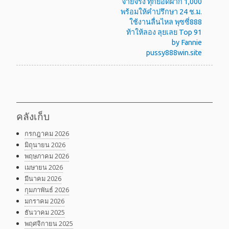
จ่ายจริง ทุกยอดฝาก 1,000
พร้อมให้คำปรึกษา 24 ช.ม.
ใช้งานลื่นไหล พุซซี่888
ท้าให้ลอง ลุยเลย Top 91
by Fannie
pussy888win.site
คลังเก็บ
กรกฎาคม 2026
มิถุนายน 2026
พฤษภาคม 2026
เมษายน 2026
มีนาคม 2026
กุมภาพันธ์ 2026
มกราคม 2026
ธันวาคม 2025
พฤศจิกายน 2025