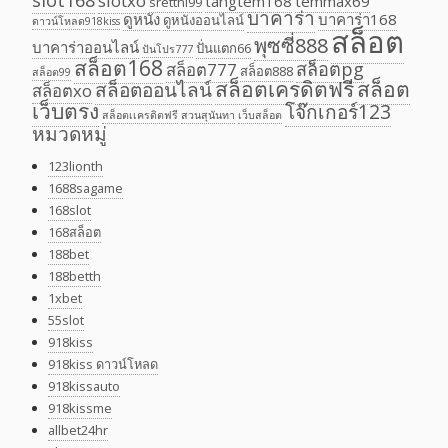
slotxo
tangtem168
temmax69
sretthi99
บาคาร่า
ดูหนัง
บาคาร่า168
ดูหนังออนไลน์
ดาวน์โหลด918kiss
สล็อต
พุซซี่888
บาคาร่าออนไลน์
ปั่นแตก66
ปันโปร777
สล็อต168
สล็อตpg
สล็อต777
สล็อต888
สล็อต99
สล็อตเครดิตฟรี
สล็อต
สล็อตออนไลน์
สล็อตxo
เว็บตรง
โจ๊กเกอร์123
สล็อตเเครดิตฟรี
สวนสุนันทา
เว็บสล็อต
หมวดหมู่
123lionth
1688sagame
168slot
168สล็อต
188bet
188betth
1xbet
55slot
918kiss
918kiss ดาวน์โหลด
918kissauto
918kissme
allbet24hr