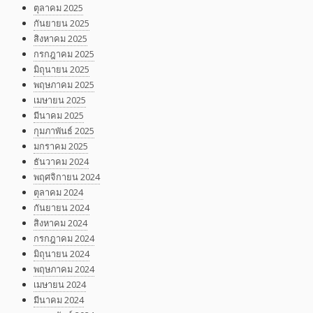
ตุลาคม 2025
กันยายน 2025
สิงหาคม 2025
กรกฎาคม 2025
มิถุนายน 2025
พฤษภาคม 2025
เมษายน 2025
มีนาคม 2025
กุมภาพันธ์ 2025
มกราคม 2025
ธันวาคม 2024
พฤศจิกายน 2024
ตุลาคม 2024
กันยายน 2024
สิงหาคม 2024
กรกฎาคม 2024
มิถุนายน 2024
พฤษภาคม 2024
เมษายน 2024
มีนาคม 2024